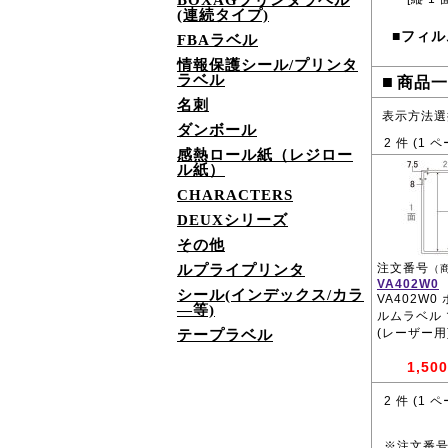
BOXAGプリンタラベル
(連続タイプ)
フィル
■
FBAラベル
情報保護シール/プリンタ
ラベル
■
商品一
名刺
表示方法選
ダンボール
2
件 (
1
ペ
感熱ロール紙（レジロー
ル紙）
CHARACTERS
DEUXシリーズ
その他
注文番号
ルプライプリンタ
（
VA402W0
シール(インデックス/カラ
VA402W
―等)
ルムラベル 
(レーザー用
テープラベル
1,500
2
件 (
1
ペ
※注文番