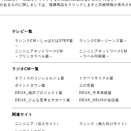
品があるものに関しましては、後継商品をクリックしますと詳細情報が表示さ
テレビ一覧
ラシンクCM～しゃばだばSTEP篇
ラシンクCM～ジーンズ篇～
～
ニンジニアネットワークCM
ニンジニアネットワークCM
～プリンタラベル篇～
～ラベル印刷篇～
ラジオCM一覧
オフィスのコンシェルジュ篇
トナーリサイクル篇
ポイントダウン篇
上の空篇
DEUX_福沢プロジェクト篇
DEUX_牛革表紙篇
DEUX_どんな思考もサポート篇
DEUX_DEUXの会話篇
関連サイト
ニンジニア（法人サイト）
ラシンク（個人向けサイト）