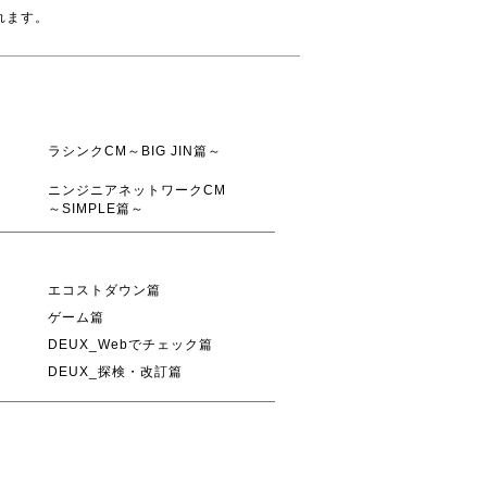
れます。
ラシンクCM～BIG JIN篇～
ニンジニアネットワークCM
～SIMPLE篇～
エコストダウン篇
ゲーム篇
DEUX_Webでチェック篇
DEUX_探検・改訂篇