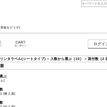
登録をどうぞ)
E
CART
ログイ
ド
買い物かご
プリンタラベル(シートタイプ)
>
入数から選ぶ［10］
>
面付数［2 
索
選ぶ
ム]
数
面]
[横 2 面]
数
面]
[縦 2 面]