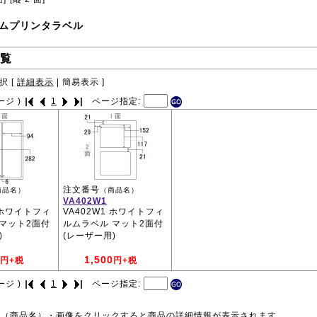
ムプリンタラベル
覧
択 [
詳細表示
|
簡易表示
]
ージ )
1
ページ指定:
注文番号
商品名）
（商品名）
VA402W1
0 ホワイトフィ
VA402W1 ホワイトフィ
マット2面付
ルムラベル マット2面付
)
(レーザー用)
1,500
円+税
円+税
ージ )
1
ページ指定:
号（商品名）・画像をクリックすると商品の詳細情報が表示されます。