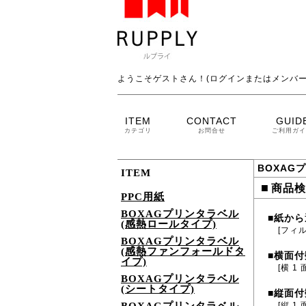
ようこそゲストさん！(ログインまたはメンバー
ITEM
CONTACT
GUID
カテゴリ
お問合せ
ご利用ガイ
BOXAG
ITEM
■
商品検
PPC用紙
BOXAGプリンタラベル
紙から
■
(感熱ロールタイプ)
[フィル
BOXAGプリンタラベル
(感熱ファンフォールドタ
横面付
■
イプ)
[横 1 
BOXAGプリンタラベル
(シートタイプ)
縦面付
■
[縦 1 