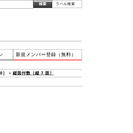
ラベル検索
ン
新規メンバー登録（無料）
0］
>
縦面付数［縦 7 面］