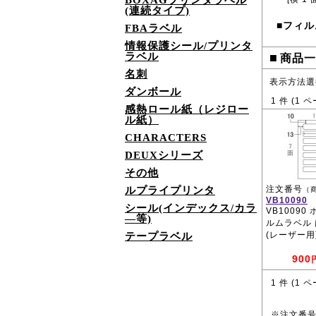
BOXAGプリンタラベル
(連続タイプ)
フィル
■
FBAラベル
情報保護シール/プリンタ
ラベル
■
商品一
名刺
表示方法選
ダンボール
1
件 (
1
ペ
感熱ロール紙（レジロー
ル紙）
CHARACTERS
DEUXシリーズ
その他
注文番号
ルプライプリンタ
（
VB10090
シール(インデックス/カラ
VB10090
―等)
ルムラベル 
(レーザー用
テープラベル
900
1
件 (
1
ペ
※注文番