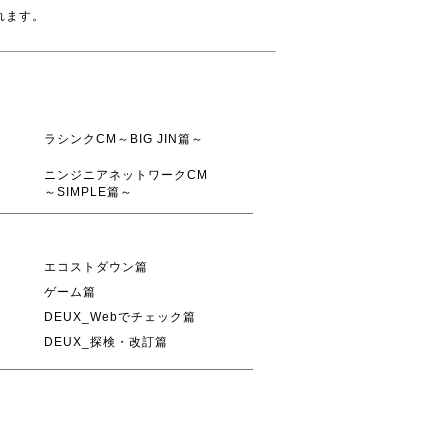
れます。
ラシンクCM～BIG JIN篇～
ニンジニアネットワークCM
～SIMPLE篇～
エコストダウン篇
ゲーム篇
DEUX_Webでチェック篇
DEUX_探検・改訂篇