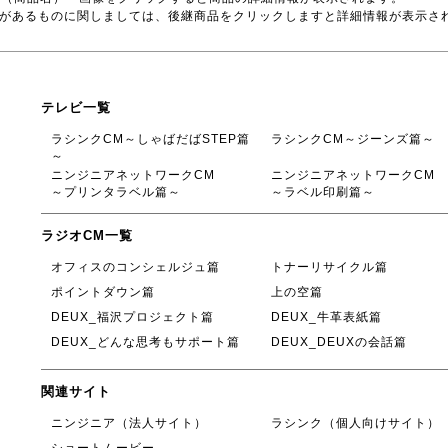
品があるものに関しましては、後継商品をクリックしますと詳細情報が表示さ
テレビ一覧
ラシンクCM～しゃばだばSTEP篇
ラシンクCM～ジーンズ篇～
～
ニンジニアネットワークCM
ニンジニアネットワークCM
～プリンタラベル篇～
～ラベル印刷篇～
ラジオCM一覧
オフィスのコンシェルジュ篇
トナーリサイクル篇
ポイントダウン篇
上の空篇
DEUX_福沢プロジェクト篇
DEUX_牛革表紙篇
DEUX_どんな思考もサポート篇
DEUX_DEUXの会話篇
関連サイト
ニンジニア（法人サイト）
ラシンク（個人向けサイト）