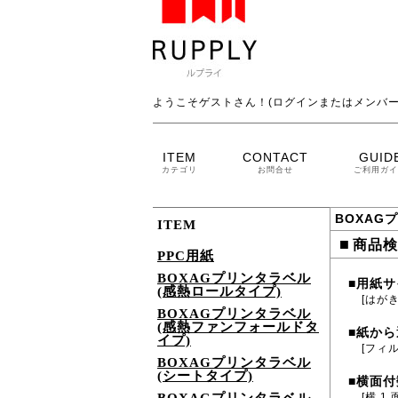
ようこそゲストさん！(ログインまたはメンバー
ITEM
CONTACT
GUID
カテゴリ
お問合せ
ご利用ガイ
BOXAG
ITEM
■
商品検
PPC用紙
BOXAGプリンタラベル
用紙サ
■
(感熱ロールタイプ)
[はがき
BOXAGプリンタラベル
(感熱ファンフォールドタ
紙から
■
イプ)
[フィル
BOXAGプリンタラベル
(シートタイプ)
横面付
■
[横 1 