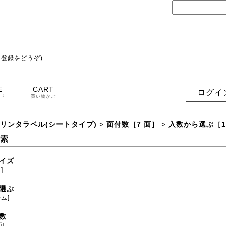
登録をどうぞ)
E
CART
ログイ
ド
買い物かご
プリンタラベル(シートタイプ)
>
面付数［7 面］
>
入数から選ぶ［1
索
イズ
]
選ぶ
ム]
数
面]