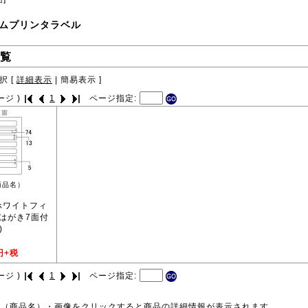
ムプリンタラベル
覧
択 [
詳細表示
|
簡易表示
]
ージ )
1
ページ指定:
商品名）
 ホワイトフィ
はがき7面付
)
円+税
ージ )
1
ページ指定:
号（商品名）・画像をクリックすると商品の詳細情報が表示されます。