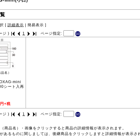
G-mini(小口)
覧
択 [
詳細表示
|
簡易表示
]
ージ )
1
ページ指定:
商品名）
OXAG-mini
100シート入再
円+税
ージ )
1
ページ指定:
号（商品名）・画像をクリックすると商品の詳細情報が表示されます。
品があるものに関しましては、後継商品をクリックしますと詳細情報が表示さ