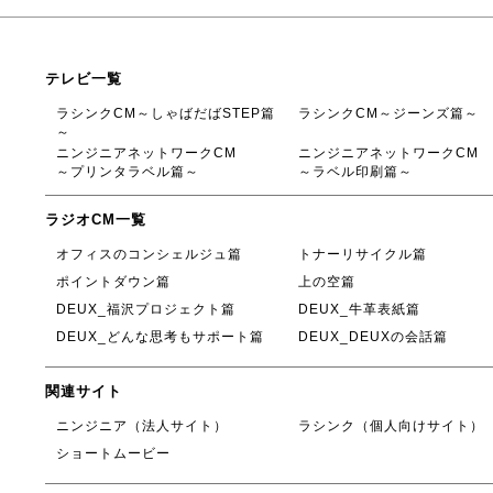
テレビ一覧
ラシンクCM～しゃばだばSTEP篇
ラシンクCM～ジーンズ篇～
～
ニンジニアネットワークCM
ニンジニアネットワークCM
～プリンタラベル篇～
～ラベル印刷篇～
ラジオCM一覧
オフィスのコンシェルジュ篇
トナーリサイクル篇
ポイントダウン篇
上の空篇
DEUX_福沢プロジェクト篇
DEUX_牛革表紙篇
DEUX_どんな思考もサポート篇
DEUX_DEUXの会話篇
関連サイト
ニンジニア（法人サイト）
ラシンク（個人向けサイト）
ショートムービー