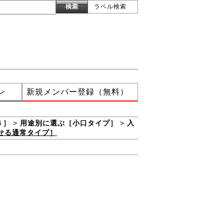
ラベル検索
ン
新規メンバー登録（無料）
４］
>
用途別に選ぶ［小口タイプ］
>
入
せる通常タイプ］