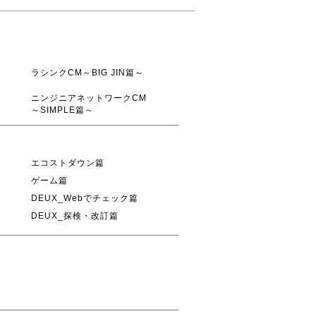
ラシンクCM～BIG JIN篇～
ニンジニアネットワークCM
～SIMPLE篇～
エコストダウン篇
ゲーム篇
DEUX_Webでチェック篇
DEUX_探検・改訂篇