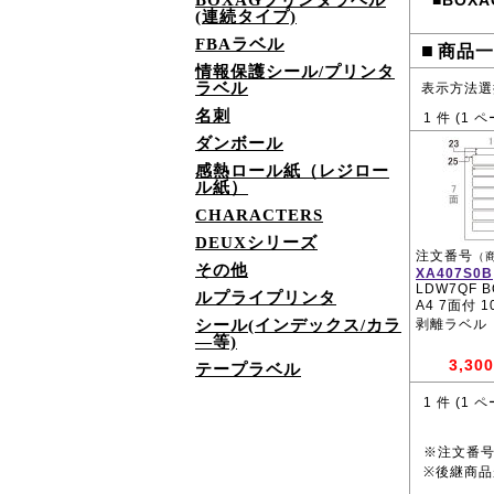
BOXAGプリンタラベル
BOXA
■
(連続タイプ)
FBAラベル
■
商品一
情報保護シール/プリンタ
ラベル
表示方法選
名刺
1
件 (
1
ペ
ダンボール
感熱ロール紙（レジロー
ル紙）
CHARACTERS
DEUXシリーズ
注文番号
（
その他
XA407S0B
LDW7QF B
ルプライプリンタ
A4 7面付 
シール(インデックス/カラ
剥離ラベル
―等)
3,300
テープラベル
1
件 (
1
ペ
※注文番
※後継商