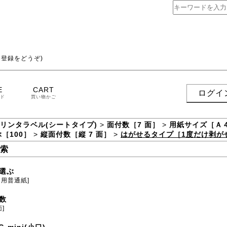
登録をどうぞ)
E
CART
ログイ
ド
買い物かご
プリンタラベル(シートタイプ)
>
面付数［7 面］
>
用紙サイズ［Ａ
［100］
>
縦面付数［縦 7 面］
>
はがせるタイプ［1度だけ剥が
索
選ぶ
ト用普通紙]
数
面]