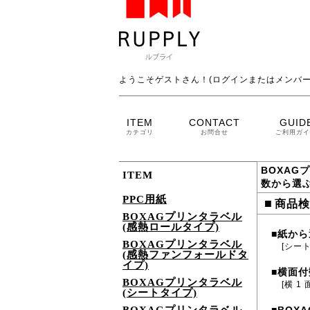
ようこそゲストさん！(ログインまたはメンバー
ITEM
CONTACT
GUID
カテゴリ
お問合せ
ご利用ガイ
BOXAG
ITEM
数から選ぶ
PPC用紙
■
商品検
BOXAGプリンタラベル
(感熱ロールタイプ)
紙から
■
BOXAGプリンタラベル
[シー
(感熱ファンフォールドタ
イプ)
横面付
■
BOXAGプリンタラベル
[横 1 
(シートタイプ)