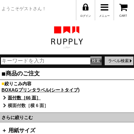
ようこそゲストさん！
ログイン
メニュー
CART
ラベル検索
■
商品のご注文
■
絞りこみ内容
BOXAGプリンタラベル(シートタイプ)
面付数［66 面］
横面付数［横 6 面］
さらに絞りこむ
＋ 用紙サイズ