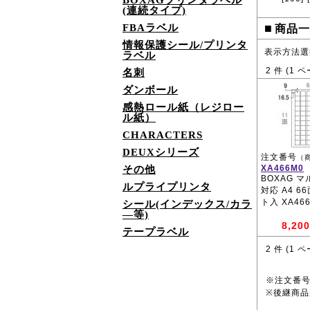
BOXAGプリンタラベル
(連続タイプ)
■
FBAラベル
商品一
情報保護シール/プリンタ
表示方法選
ラベル
2
件 (
1
ペ
名刺
ダンボール
感熱ロール紙（レジロー
ル紙）
CHARACTERS
DEUXシリーズ
注文番号
（
XA466M0
その他
BOXAG 
ルプライプリンタ
対応 A4 6
ト入 XA46
シール(インデックス/カラ
―等)
8,200
テープラベル
2
件 (
1
ペ
※注文番
※後継商