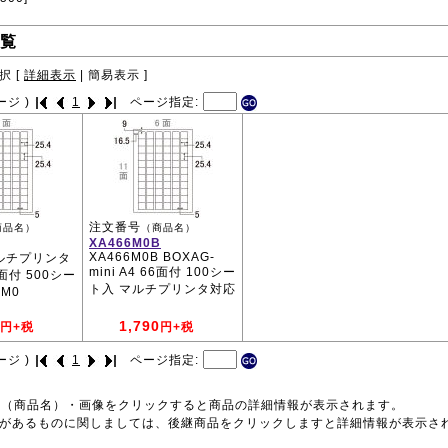
覧
択 [
詳細表示
|
簡易表示
]
ージ )
1
ページ指定:
注文番号
商品名）
（商品名）
XA466M0B
XA466M0B BOXAG-
マルチプリンタ
mini A4 66面付 100シー
6面付 500シー
ト入 マルチプリンタ対応
6M0
1,790
円+税
円+税
ージ )
1
ページ指定:
号（商品名）・画像をクリックすると商品の詳細情報が表示されます。
品があるものに関しましては、後継商品をクリックしますと詳細情報が表示さ