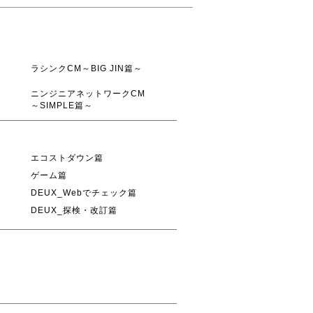
ラシンクCM～BIG JIN篇～
ニンジニアネットワークCM
～SIMPLE篇～
エコストダウン篇
ゲーム篇
DEUX_Webでチェック篇
DEUX_探検・改訂篇