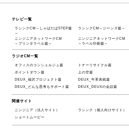
テレビ一覧
ラシンクCM～しゃばだばSTEP篇
ラシンクCM～ジーンズ篇～
～
ニンジニアネットワークCM
ニンジニアネットワークCM
～プリンタラベル篇～
～ラベル印刷篇～
ラジオCM一覧
オフィスのコンシェルジュ篇
トナーリサイクル篇
ポイントダウン篇
上の空篇
DEUX_福沢プロジェクト篇
DEUX_牛革表紙篇
DEUX_どんな思考もサポート篇
DEUX_DEUXの会話篇
関連サイト
ニンジニア（法人サイト）
ラシンク（個人向けサイト）
ショートムービー