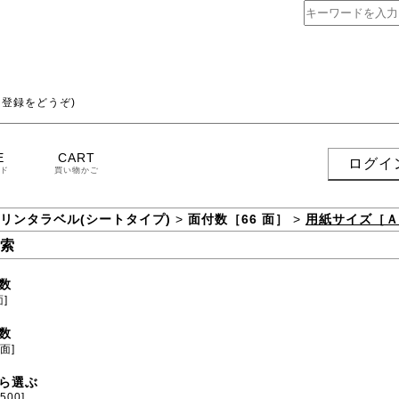
登録をどうぞ)
E
CART
ログイ
ド
買い物かご
プリンタラベル(シートタイプ)
>
面付数［66 面］
>
用紙サイズ［Ａ
索
数
面]
数
 面]
ら選ぶ
[500]