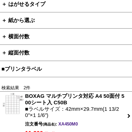
＋ はがせるタイプ
＋ 紙から選ぶ
＋ 横面付数
＋ 縦面付数
■プリンタラベル
検索結果 2件
BOXAG マルチプリンタ対応 A4 50面付 5
00シート入 C50B
■ラベルサイズ：42mm×29.7mm(1 13/2
0"×1 1/6")
注文番号
:
XA450M0
(商品名)