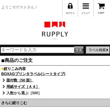
ようこそゲストさん！
ログイン
メニュー
CART
ラベル検索
■
商品のご注文
■
絞りこみ内容
BOXAGプリンタラベル(シートタイプ)
面付数［50 面］
用紙サイズ［Ａ４］
入数から選ぶ［500］
さらに絞りこむ