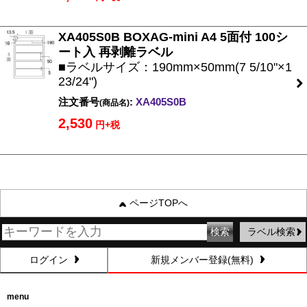
XA405S0B BOXAG-mini A4 5面付 100シ
ート入 再剥離ラベル
■ラベルサイズ：190mm×50mm(7 5/10"×1
23/24")
注文番号
:
XA405S0B
(商品名)
2,530
円+税
ページTOPへ
ラベル検索
ログイン
新規メンバー登録(無料)
menu