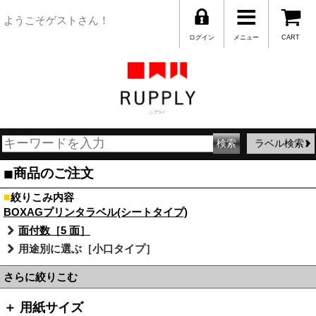
ようこそゲストさん！
ログイン
メニュー
CART
ラベル検索
■
商品のご注文
■
絞りこみ内容
BOXAGプリンタラベル(シートタイプ)
面付数［5 面］
用途別に選ぶ［小口タイプ］
さらに絞りこむ
＋ 用紙サイズ