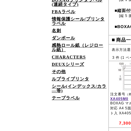
BOXAGプリンタラベル
(連続タイプ)
縦面付
■
FBAラベル
[縦 5 
情報保護シール/プリンタ
ラベル
BOXA
■
名刺
ダンボール
■
商品一
感熱ロール紙（レジロー
ル紙）
表示方法選
CHARACTERS
3
件 (
1
ペ
DEUXシリーズ
その他
ルプライプリンタ
シール(インデックス/カラ
―等)
注文番号
（
テープラベル
XA405M0
BOXAG 
対応 A4 5
ト入 XA40
7,300