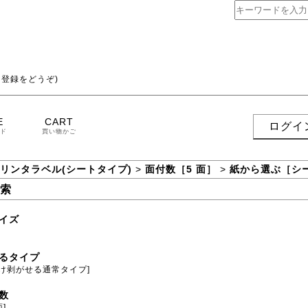
登録をどうぞ)
E
CART
ログイ
ド
買い物かご
プリンタラベル(シートタイプ)
>
面付数［5 面］
>
紙から選ぶ［シ
索
イズ
るタイプ
だけ剥がせる通常タイプ]
数
面]