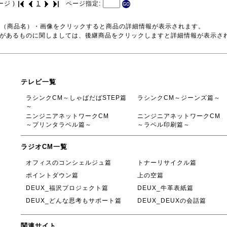
ージ )
1
ページ指定:
号（商品名）・画像をクリックすると商品の詳細情報が表示されます。
品があるものに関しましては、後継商品をクリックしますと詳細情報が表示さ
テレビ一覧
ラシンクCM～しゃばだばSTEP篇
ラシンクCM～ジーンズ篇～
～
ニンジニアネットワークCM
ニンジニアネットワークCM
～プリンタラベル篇～
～ラベル印刷篇～
ラジオCM一覧
オフィスのコンシェルジュ篇
トナーリサイクル篇
ポイントダウン篇
上の空篇
DEUX_福沢プロジェクト篇
DEUX_牛革表紙篇
DEUX_どんな思考もサポート篇
DEUX_DEUXの会話篇
関連サイト