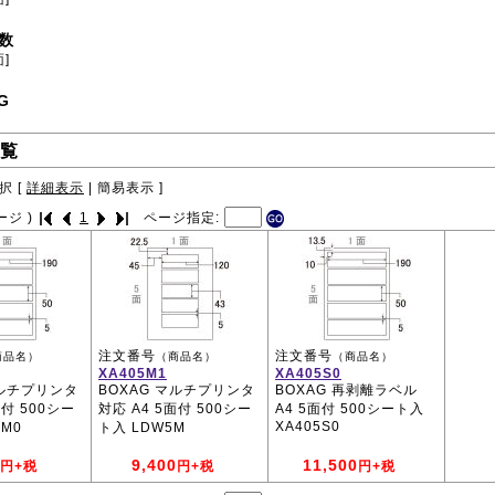
数
面]
G
覧
択 [
詳細表示
|
簡易表示
]
ージ )
1
ページ指定:
注文番号
注文番号
商品名）
（商品名）
（商品名）
XA405M1
XA405S0
マルチプリンタ
BOXAG マルチプリンタ
BOXAG 再剥離ラベル
面付 500シー
対応 A4 5面付 500シー
A4 5面付 500シート入
XA405S0
5M0
ト入 LDW5M
9,400
11,500
円+税
円+税
円+税