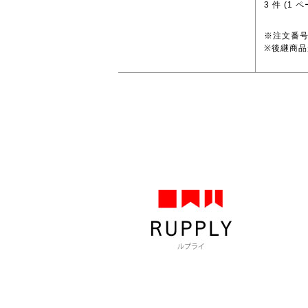
3
件 (
1
ペ
※注文番
※後継商