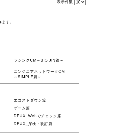
表示件数
れます。
ラシンクCM～BIG JIN篇～
ニンジニアネットワークCM
～SIMPLE篇～
エコストダウン篇
ゲーム篇
DEUX_Webでチェック篇
DEUX_探検・改訂篇