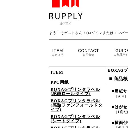
ようこそゲストさん！(ログインまたはメンバー
ITEM
CONTACT
GUID
カテゴリ
お問合せ
ご利用ガイ
BOXAG
ITEM
■
商品検
PPC用紙
BOXAGプリンタラベル
用紙サ
■
(感熱ロールタイプ)
[Ａ４]
BOXAGプリンタラベル
(感熱ファンフォールドタ
はがせ
■
イプ)
[1度
BOXAGプリンタラベル
(シートタイプ)
横面付
■
[横 1 