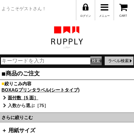
ようこそゲストさん！
ログイン
メニュー
CART
ラベル検索
■
商品のご注文
■
絞りこみ内容
BOXAGプリンタラベル(シートタイプ)
面付数［5 面］
入数から選ぶ［75］
さらに絞りこむ
＋ 用紙サイズ