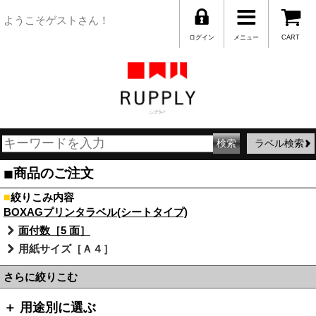
ようこそゲストさん！
ログイン
メニュー
CART
ラベル検索
■
商品のご注文
■
絞りこみ内容
BOXAGプリンタラベル(シートタイプ)
面付数［5 面］
用紙サイズ［Ａ４］
さらに絞りこむ
＋ 用途別に選ぶ