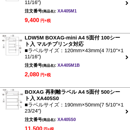
11/16")
注文番号
:
XA405M1
(商品名)
9,400
円+税
LDW5M BOXAG-mini A4 5面付 100シー
ト入 マルチプリンタ対応
■ラベルサイズ：120mm×43mm(4 7/10"×1
11/16")
注文番号
:
XA405M1B
(商品名)
2,080
円+税
BOXAG 再剥離ラベル A4 5面付 500シー
ト入 XA405S0
■ラベルサイズ：190mm×50mm(7 5/10"×1
23/24")
注文番号
:
XA405S0
(商品名)
11,500
円+税