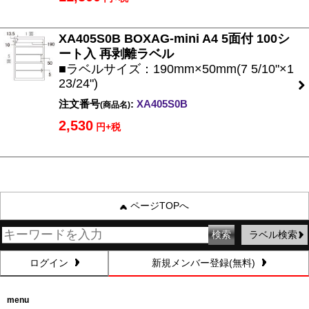
XA405S0B BOXAG-mini A4 5面付 100シ
ート入 再剥離ラベル
■ラベルサイズ：190mm×50mm(7 5/10"×1
23/24")
注文番号
:
XA405S0B
(商品名)
2,530
円+税
ページTOPへ
ラベル検索
ログイン
新規メンバー登録(無料)
menu