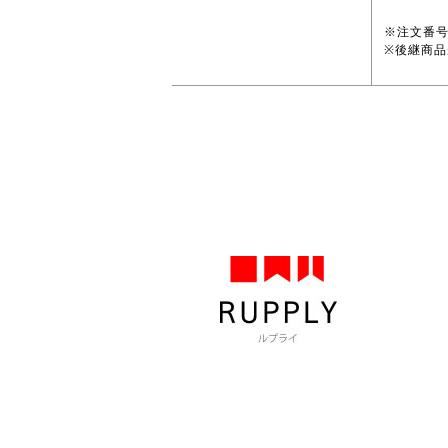
※注文番
※後継商