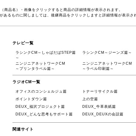
号（商品名）・画像をクリックすると商品の詳細情報が表示されます。
品があるものに関しましては、後継商品をクリックしますと詳細情報が表示さ
テレビ一覧
ラシンクCM～しゃばだばSTEP篇
ラシンクCM～ジーンズ篇～
～
ニンジニアネットワークCM
ニンジニアネットワークCM
～プリンタラベル篇～
～ラベル印刷篇～
ラジオCM一覧
オフィスのコンシェルジュ篇
トナーリサイクル篇
ポイントダウン篇
上の空篇
DEUX_福沢プロジェクト篇
DEUX_牛革表紙篇
DEUX_どんな思考もサポート篇
DEUX_DEUXの会話篇
関連サイト