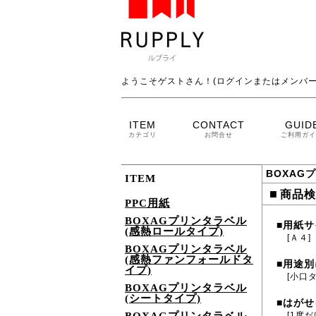
ようこそゲストさん！(ログインまたはメンバー
ITEM
CONTACT
GUID
カテゴリ
お問合せ
ご利用ガイ
BOXAG
ITEM
■
商品検
PPC用紙
BOXAGプリンタラベル
用紙サ
■
(感熱ロールタイプ)
[Ａ４]
BOXAGプリンタラベル
(感熱ファンフォールドタ
用途別
■
イプ)
[小口
BOXAGプリンタラベル
(シートタイプ)
はがせ
■
[1度