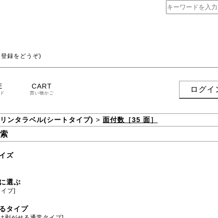
登録をどうぞ)
E
CART
ログイ
ド
買い物かご
プリンタラベル(シートタイプ)
>
面付数［35 面］
索
イズ
に選ぶ
タイプ]
るタイプ
だけ剥がせる通常タイプ]