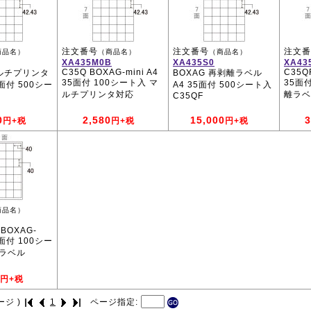
注文番号
注文番号
注文番
商品名）
（商品名）
（商品名）
XA435M0B
XA435S0
XA43
C35Q BOXAG-mini A4
C35QF
マルチプリンタ
BOXAG 再剥離ラベル
35面付 100シート入 マ
35面
5面付 500シー
A4 35面付 500シート入
ルチプリンタ対応
離ラベ
C35QF
0
2,580
15,000
3
円+税
円+税
円+税
商品名）
 BOXAG-
35面付 100シー
離ラベル
円+税
ージ )
1
ページ指定: