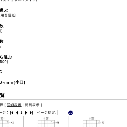
選ぶ
ト用普通紙]
数
面]
数
面]
ら選ぶ
[500]
G
G-mini(小口)
覧
択 [
詳細表示
|
簡易表示
]
ージ )
1
ページ指定: