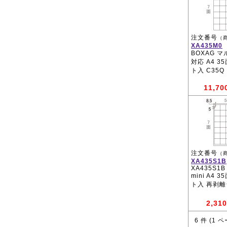
注文番号
（
XA435M0
BOXAG 
対応 A4 3
ト入 C35Q
11,70
注文番号
（
XA435S1B
XA435S1B
mini A4 
ト入 再剥
2,310
6
件 (
1
ペ