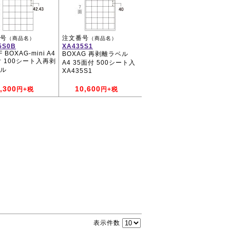
号
注文番号
（商品名）
（商品名）
5S0B
XA435S1
 BOXAG-mini A4
BOXAG 再剥離ラベル
付 100シート入再剥
A4 35面付 500シート入
ル
XA435S1
,300
10,600
円+税
円+税
表示件数