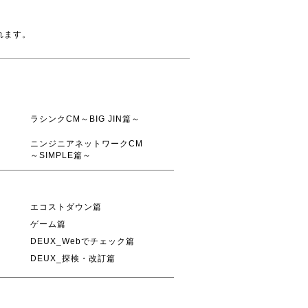
れます。
ラシンクCM～BIG JIN篇～
ニンジニアネットワークCM
～SIMPLE篇～
エコストダウン篇
ゲーム篇
DEUX_Webでチェック篇
DEUX_探検・改訂篇