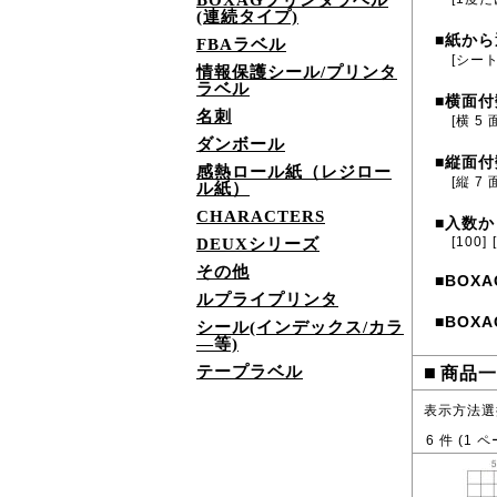
BOXAGプリンタラベル
(連続タイプ)
紙から
■
FBAラベル
[シー
情報保護シール/プリンタ
ラベル
横面付
■
名刺
[横 5 
ダンボール
縦面付
■
感熱ロール紙（レジロー
[縦 7 
ル紙）
CHARACTERS
入数か
■
[100]
DEUXシリーズ
その他
BOXA
■
ルプライプリンタ
BOXA
■
シール(インデックス/カラ
―等)
■
テープラベル
商品一
表示方法選
6
件 (
1
ペ