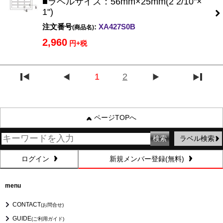
■ラベルサイズ：56mm×25mm(2 2/10"×
1")
注文番号
:
XA427S0B
(商品名)
2,960
円+税
1
2
ページTOPへ
ラベル検索
ログイン
新規メンバー登録(無料)
menu
CONTACT
(お問合せ)
GUIDE
(ご利用ガイド)