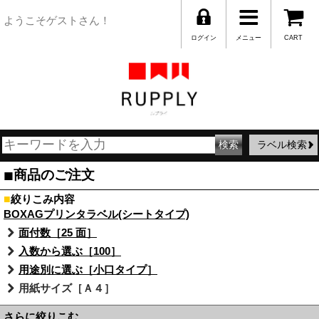
ようこそゲストさん！
ログイン
メニュー
CART
ラベル検索
■
商品のご注文
■
絞りこみ内容
BOXAGプリンタラベル(シートタイプ)
面付数［25 面］
入数から選ぶ［100］
用途別に選ぶ［小口タイプ］
用紙サイズ［Ａ４］
さらに絞りこむ