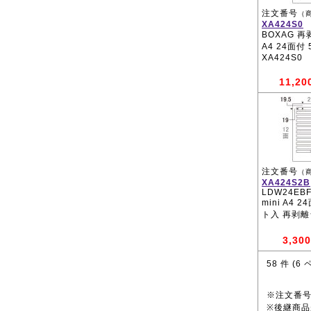
注文番号
（
XA424S0
BOXAG 
A4 24面付
XA424S0
11,20
注文番号
（
XA424S2B
LDW24EBF
mini A4 
ト入 再剥
3,300
58
件 (
6
ペ
※注文番
※後継商