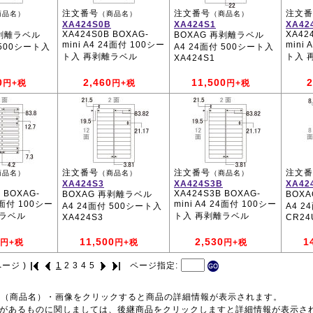
注文番号
注文番号
注文番
商品名）
（商品名）
（商品名）
XA424S0B
XA424S1
XA42
XA424S0B BOXAG-
XA42
再剥離ラベル
BOXAG 再剥離ラベル
mini A4 24面付 100シー
mini
 500シート入
A4 24面付 500シート入
ト入 再剥離ラベル
ト入 
XA424S1
0
2,460
11,500
2
円+税
円+税
円+税
注文番号
注文番号
注文番
商品名）
（商品名）
（商品名）
XA424S3
XA424S3B
XA42
 BOXAG-
XA424S3B BOXAG-
BOXAG 再剥離ラベル
BOX
24面付 100シー
mini A4 24面付 100シー
A4 24面付 500シート入
A4 2
離ラベル
ト入 再剥離ラベル
XA424S3
CR24
11,500
2,530
1
円+税
円+税
円+税
ージ )
1
2
3
4
5
ページ指定:
号（商品名）・画像をクリックすると商品の詳細情報が表示されます。
品があるものに関しましては、後継商品をクリックしますと詳細情報が表示さ