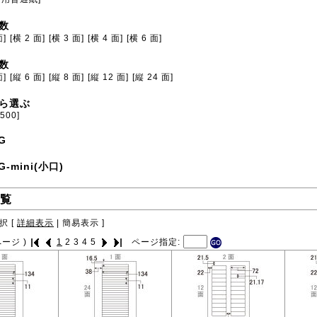
数
面]
[横 2 面]
[横 3 面]
[横 4 面]
[横 6 面]
数
面]
[縦 6 面]
[縦 8 面]
[縦 12 面]
[縦 24 面]
ら選ぶ
[500]
G
G-mini(小口)
覧
択 [
詳細表示
|
簡易表示
]
ージ )
1
2
3
4
5
ページ指定: