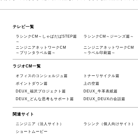
テレビ一覧
ラシンクCM～しゃばだばSTEP篇
ラシンクCM～ジーンズ篇～
～
ニンジニアネットワークCM
ニンジニアネットワークCM
～プリンタラベル篇～
～ラベル印刷篇～
ラジオCM一覧
オフィスのコンシェルジュ篇
トナーリサイクル篇
ポイントダウン篇
上の空篇
DEUX_福沢プロジェクト篇
DEUX_牛革表紙篇
DEUX_どんな思考もサポート篇
DEUX_DEUXの会話篇
関連サイト
ニンジニア（法人サイト）
ラシンク（個人向けサイト）
ショートムービー