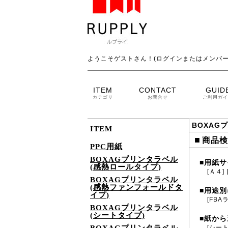
ようこそゲストさん！(ログインまたはメンバー
ITEM
CONTACT
GUID
カテゴリ
お問合せ
ご利用ガイ
BOXAG
ITEM
■
商品検
PPC用紙
BOXAGプリンタラベル
用紙サ
■
(感熱ロールタイプ)
[Ａ４]
BOXAGプリンタラベル
(感熱ファンフォールドタ
用途別
■
イプ)
[FBA
BOXAGプリンタラベル
(シートタイプ)
紙から
■
[シー