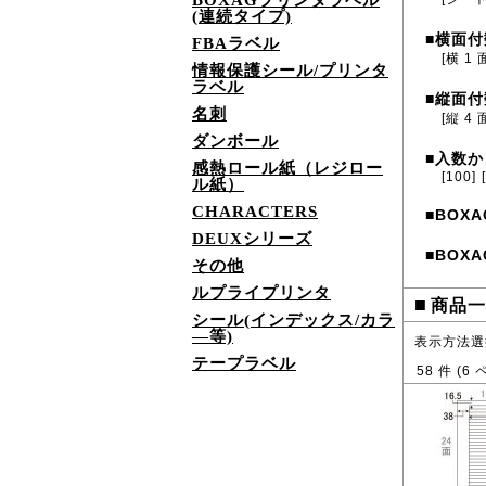
BOXAGプリンタラベル
(連続タイプ)
横面付
■
FBAラベル
[横 1 
情報保護シール/プリンタ
ラベル
縦面付
■
名刺
[縦 4 
ダンボール
入数か
■
感熱ロール紙（レジロー
[100]
ル紙）
CHARACTERS
BOXA
■
DEUXシリーズ
BOXA
■
その他
ルプライプリンタ
■
商品一
シール(インデックス/カラ
―等)
表示方法選
テープラベル
58
件 (
6
ペ