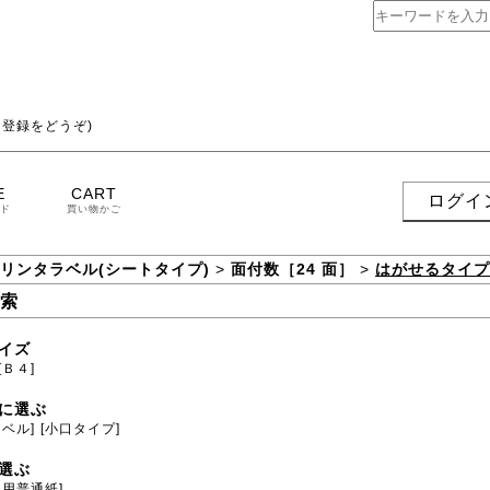
登録をどうぞ)
E
CART
ログイ
ド
買い物かご
プリンタラベル(シートタイプ)
>
面付数［24 面］
>
はがせるタイプ
索
イズ
[Ｂ４]
に選ぶ
ラベル]
[小口タイプ]
選ぶ
ト用普通紙]