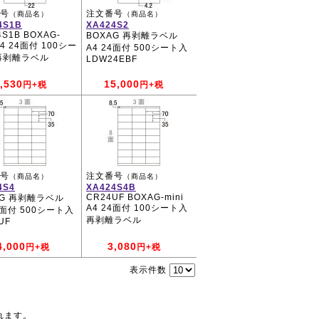
号
注文番号
（商品名）
（商品名）
4S1B
XA424S2
4S1B BOXAG-
BOXAG 再剥離ラベル
 A4 24面付 100シー
A4 24面付 500シート入
再剥離ラベル
LDW24EBF
,530
15,000
円+税
円+税
号
注文番号
（商品名）
（商品名）
4S4
XA424S4B
CR24UF BOXAG-mini
AG 再剥離ラベル
A4 24面付 100シート入
4面付 500シート入
再剥離ラベル
UF
4,000
3,080
円+税
円+税
表示件数
れます。