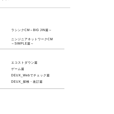
ラシンクCM～BIG JIN篇～
ニンジニアネットワークCM
～SIMPLE篇～
エコストダウン篇
ゲーム篇
DEUX_Webでチェック篇
DEUX_探検・改訂篇