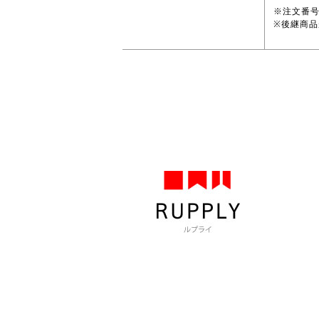
※注文番
※後継商