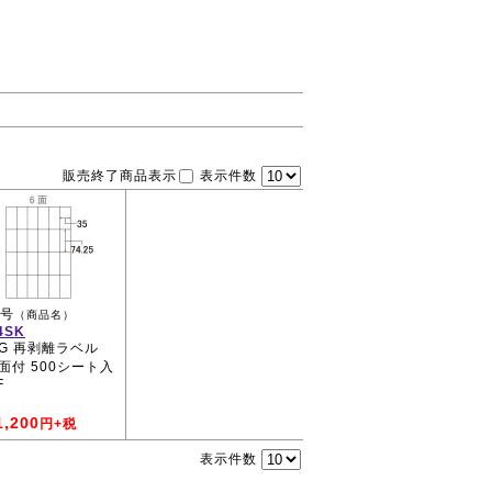
販売終了商品表示
表示件数
号
（商品名）
4SK
AG 再剥離ラベル
4面付 500シート入
F
1,200
円+税
表示件数