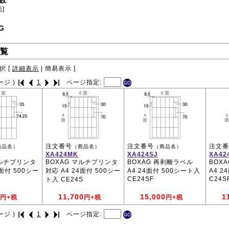
数
面]
G
覧
択 [
詳細表示
|
簡易表示
]
ージ )
1
ページ指定:
注文番号
注文番号
注文番
商品名）
（商品名）
（商品名）
XA424MK
XA424SJ
XA42
マルチプリンタ
BOXAG マルチプリンタ
BOXAG 再剥離ラベル
BOX
4面付 500シー
対応 A4 24面付 500シー
A4 24面付 500シート入
A4 2
CE24SF
C24S
ト入 CE24S
11,700
15,000
1
円+税
円+税
円+税
ージ )
1
ページ指定: