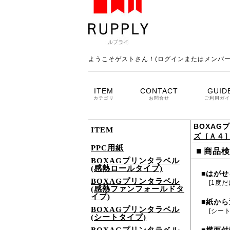
ようこそゲストさん！(ログインまたはメンバー
ITEM
CONTACT
GUID
カテゴリ
お問合せ
ご利用ガイ
BOXAG
ITEM
ズ［Ａ４
PPC用紙
■
商品検
BOXAGプリンタラベル
(感熱ロールタイプ)
はがせ
■
BOXAGプリンタラベル
[1度
(感熱ファンフォールドタ
イプ)
紙から
■
BOXAGプリンタラベル
[シー
(シートタイプ)