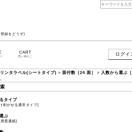
登録をどうぞ)
E
CART
ログイ
ド
買い物かご
プリンタラベル(シートタイプ)
>
面付数［24 面］
>
入数から選ぶ［
］
索
るタイプ
だけ剥がせる通常タイプ]
選ぶ
ト用普通紙]