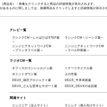
号（商品名）・画像をクリックすると商品の詳細情報が表示されます。
品があるものに関しましては、後継商品をクリックしますと詳細情報が表示さ
テレビ一覧
ラシンクCM～しゃばだばSTEP篇
ラシンクCM～ジーンズ篇～
～
ニンジニアネットワークCM
ニンジニアネットワークCM
～プリンタラベル篇～
～ラベル印刷篇～
ラジオCM一覧
オフィスのコンシェルジュ篇
トナーリサイクル篇
ポイントダウン篇
上の空篇
DEUX_福沢プロジェクト篇
DEUX_牛革表紙篇
DEUX_どんな思考もサポート篇
DEUX_DEUXの会話篇
関連サイト
ニンジニア（法人サイト）
ラシンク（個人向けサイト）