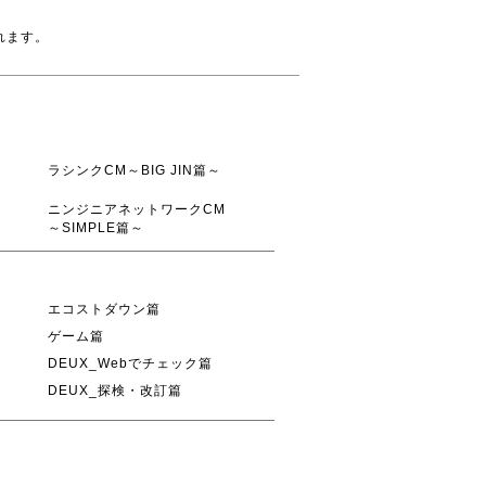
れます。
ラシンクCM～BIG JIN篇～
ニンジニアネットワークCM
～SIMPLE篇～
エコストダウン篇
ゲーム篇
DEUX_Webでチェック篇
DEUX_探検・改訂篇