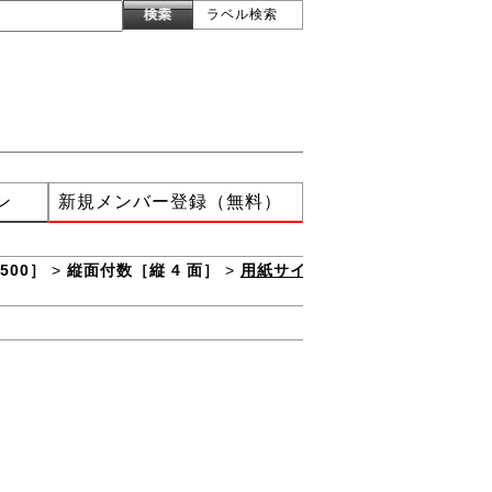
ラベル検索
ン
新規メンバー登録（無料）
500］
>
縦面付数［縦 4 面］
>
用紙サイ