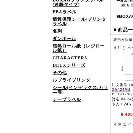
BOXAGプリンタラベル
横面付
■
(連続タイプ)
[横 6 
FBAラベル
BOXA
■
情報保護シール/プリンタ
ラベル
■
商品一
名刺
ダンボール
表示方法選
感熱ロール紙（レジロー
4
件 (
1
ペ
ル紙）
CHARACTERS
DEUXシリーズ
その他
ルプライプリンタ
注文番号
（
シール(インデックス/カラ
XA424MJ
―等)
BOXAG 
テープラベル
対応 A4 2
ト入 C24S
6,400
4
件 (
1
ペ