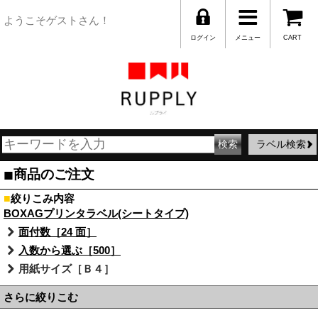
ようこそゲストさん！
ログイン
メニュー
CART
ラベル検索
■
商品のご注文
■
絞りこみ内容
BOXAGプリンタラベル(シートタイプ)
面付数［24 面］
入数から選ぶ［500］
用紙サイズ［Ｂ４］
さらに絞りこむ