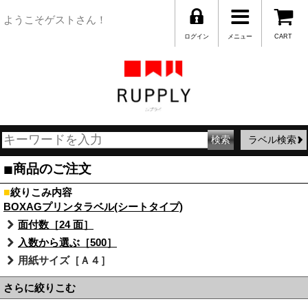
ようこそゲストさん！
ログイン
メニュー
CART
ラベル検索
■
商品のご注文
■
絞りこみ内容
BOXAGプリンタラベル(シートタイプ)
面付数［24 面］
入数から選ぶ［500］
用紙サイズ［Ａ４］
さらに絞りこむ