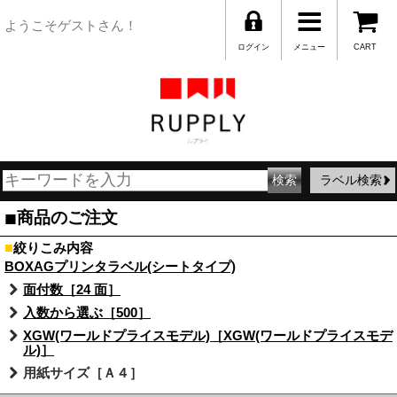
ようこそゲストさん！
ログイン
メニュー
CART
ラベル検索
■
商品のご注文
■
絞りこみ内容
BOXAGプリンタラベル(シートタイプ)
面付数［24 面］
入数から選ぶ［500］
XGW(ワールドプライスモデル)［XGW(ワールドプライスモデ
ル)］
用紙サイズ［Ａ４］