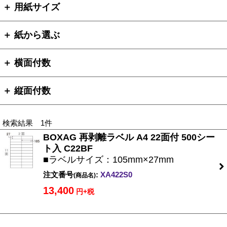
＋ 用紙サイズ
＋ 紙から選ぶ
＋ 横面付数
＋ 縦面付数
検索結果 1件
BOXAG 再剥離ラベル A4 22面付 500シー
ト入 C22BF
■ラベルサイズ：105mm×27mm
注文番号
:
XA422S0
(商品名)
13,400
円+税