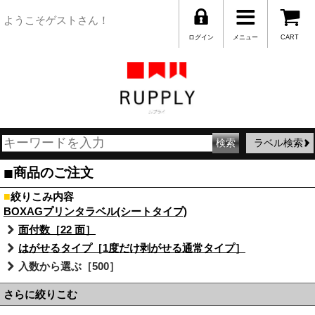
ようこそゲストさん！
ログイン
メニュー
CART
ラベル検索
■
商品のご注文
■
絞りこみ内容
BOXAGプリンタラベル(シートタイプ)
面付数［22 面］
はがせるタイプ［1度だけ剥がせる通常タイプ］
入数から選ぶ［500］
さらに絞りこむ