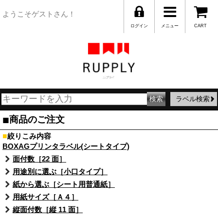
ようこそゲストさん！
ログイン
メニュー
CART
ラベル検索
■
商品のご注文
■
絞りこみ内容
BOXAGプリンタラベル(シートタイプ)
面付数［22 面］
用途別に選ぶ［小口タイプ］
紙から選ぶ［シート用普通紙］
用紙サイズ［Ａ４］
縦面付数［縦 11 面］