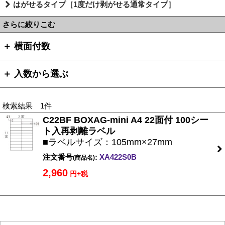
はがせるタイプ［1度だけ剥がせる通常タイプ］
さらに絞りこむ
＋ 横面付数
＋ 入数から選ぶ
検索結果 1件
C22BF BOXAG-mini A4 22面付 100シー
ト入再剥離ラベル
■ラベルサイズ：105mm×27mm
注文番号
:
XA422S0B
(商品名)
2,960
円+税