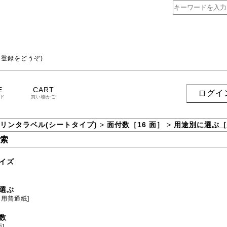
登録をどうぞ)
E
CART
ログイ
ド
買い物かご
プリンタラベル(シートタイプ)
>
面付数［16 面］
>
用途別に選ぶ［
索
イズ
選ぶ
ト用普通紙]
数
面]