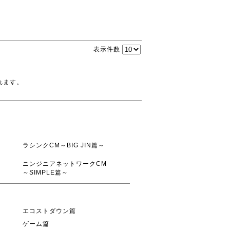
表示件数
れます。
ラシンクCM～BIG JIN篇～
ニンジニアネットワークCM
～SIMPLE篇～
エコストダウン篇
ゲーム篇