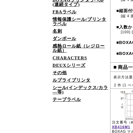
BOXAGプリンタラベル
(連続タイプ)
縦面付
■
FBAラベル
[縦 4 
情報保護シール/プリンタ
ラベル
入数か
■
名刺
[100]
ダンボール
BOXA
■
感熱ロール紙（レジロー
ル紙）
BOXA
■
CHARACTERS
DEUXシリーズ
■
商品一
その他
表示方法選
ルプライプリンタ
2
件 (
1
ペ
シール(インデックス/カラ
―等)
テープラベル
注文番号
（
XB416M1
BOXAG 