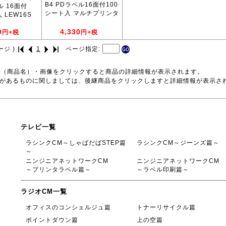
B4 PDラベル16面付100
ル 16面付
シート入 マルチプリンタ
 LEW16S
0
4,330
円+税
円+税
ージ )
1
ページ指定:
号（商品名）・画像をクリックすると商品の詳細情報が表示されます。
品があるものに関しましては、後継商品をクリックしますと詳細情報が表示さ
テレビ一覧
ラシンクCM～しゃばだばSTEP篇
ラシンクCM～ジーンズ篇～
～
ニンジニアネットワークCM
ニンジニアネットワークCM
～プリンタラベル篇～
～ラベル印刷篇～
ラジオCM一覧
オフィスのコンシェルジュ篇
トナーリサイクル篇
ポイントダウン篇
上の空篇