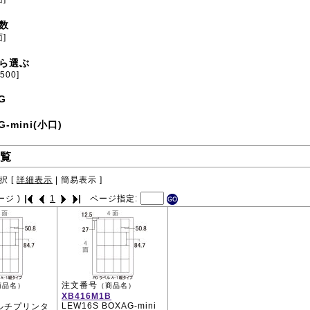
数
面]
ら選ぶ
[500]
G
G-mini(小口)
覧
択 [
詳細表示
|
簡易表示
]
ージ )
1
ページ指定:
注文番号
商品名）
（商品名）
XB416M1B
LEW16S BOXAG-mini
マルチプリンタ