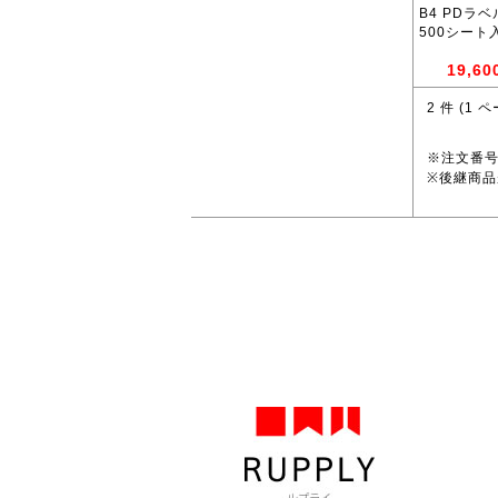
B4 PDラベ
500シート入
19,60
2
件 (
1
ペ
※注文番
※後継商