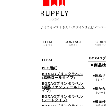
ようこそゲストさん！(ログインまたはメンバー
ITEM
CONTACT
GUID
カテゴリ
お問合せ
ご利用ガイ
BOXAG
ITEM
■
商品検
PPC用紙
BOXAGプリンタラベル
用紙サ
■
(感熱ロールタイプ)
[Ｂ４]
BOXAGプリンタラベル
(感熱ファンフォールドタ
紙から
■
イプ)
[シー
BOXAGプリンタラベル
(シートタイプ)
横面付
■
[横 4 