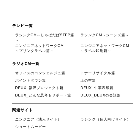
テレビ一覧
ラシンクCM～しゃばだばSTEP篇
ラシンクCM～ジーンズ篇～
～
ニンジニアネットワークCM
ニンジニアネットワークCM
～プリンタラベル篇～
～ラベル印刷篇～
ラジオCM一覧
オフィスのコンシェルジュ篇
トナーリサイクル篇
ポイントダウン篇
上の空篇
DEUX_福沢プロジェクト篇
DEUX_牛革表紙篇
DEUX_どんな思考もサポート篇
DEUX_DEUXの会話篇
関連サイト
ニンジニア（法人サイト）
ラシンク（個人向けサイト）
ショートムービー