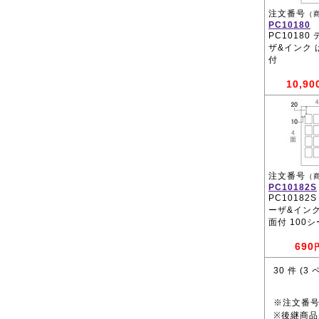
注文番号
（
PC10180
PC10180
ザ&インク 
付
10,90
注文番号
（
PC10182S
PC10182
ーザ&インク
面付 100
690
30
件 (
3
ペ
※注文番
※後継商