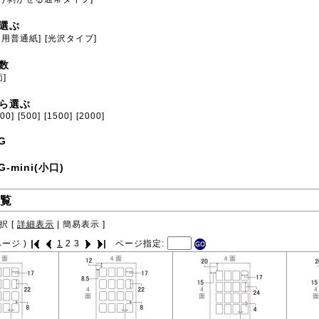
選ぶ
ト用普通紙]
[光沢タイプ]
数
面]
ら選ぶ
100]
[500]
[1500]
[2000]
G
G-mini(小口)
覧
択 [
詳細表示
|
簡易表示
]
ージ )
1
2
3
ページ指定: