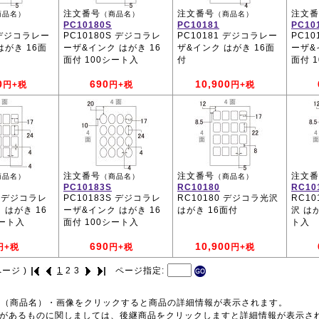
注文番号
注文番号
注文番
商品名）
（商品名）
（商品名）
PC10180S
PC10181
PC10
 デジコラレー
PC10180S デジコラレ
PC10181 デジコラレー
PC1
はがき 16面
ーザ&インク はがき 16
ザ&インク はがき 16面
ーザ&
面付 100シート入
付
面付 
0
690
10,900
円+税
円+税
円+税
注文番号
注文番号
注文番
商品名）
（商品名）
（商品名）
PC10183S
RC10180
RC10
S デジコラレ
PC10183S デジコラレ
RC10180 デジコラ光沢
RC1
 はがき 16
ーザ&インク はがき 16
はがき 16面付
沢 は
シート入
面付 100シート入
ト入
690
10,900
円+税
円+税
円+税
ージ )
1
2
3
ページ指定:
号（商品名）・画像をクリックすると商品の詳細情報が表示されます。
品があるものに関しましては、後継商品をクリックしますと詳細情報が表示さ