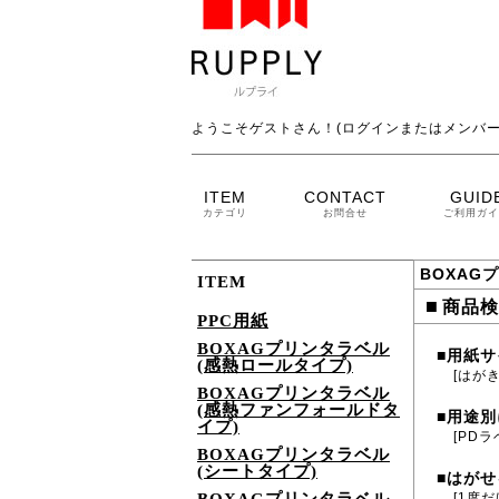
ようこそゲストさん！(ログインまたはメンバー
ITEM
CONTACT
GUID
カテゴリ
お問合せ
ご利用ガイ
BOXAG
ITEM
■
商品検
PPC用紙
BOXAGプリンタラベル
用紙サ
■
(感熱ロールタイプ)
[はがき
BOXAGプリンタラベル
(感熱ファンフォールドタ
用途別
■
イプ)
[PDラ
BOXAGプリンタラベル
(シートタイプ)
はがせ
■
[1度