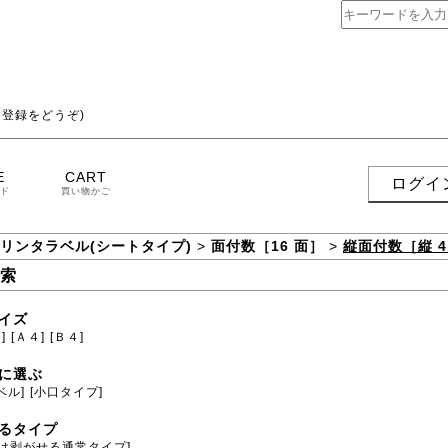
登録をどうぞ)
E
CART
ログイ
ド
買い物かご
プリンタラベル(シートタイプ)
>
面付数［16 面］
>
縦面付数［縦 4
索
イズ
]
[Ａ４]
[Ｂ４]
に選ぶ
ベル]
[小口タイプ]
るタイプ
だけ剥がせる通常タイプ]