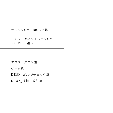
ラシンクCM～BIG JIN篇～
ニンジニアネットワークCM
～SIMPLE篇～
エコストダウン篇
ゲーム篇
DEUX_Webでチェック篇
DEUX_探検・改訂篇