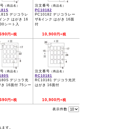
号
注文番号
（商品名）
（商品名）
181S
PC10182
0181S デジコラレ
PC10182 デジコラレー
インク はがき 16
ザ&インク はがき 16面
100シート入
付
690
10,900
円+税
円+税
号
注文番号
（商品名）
（商品名）
180S
RC10181
0180S デジコラ光
RC10181 デジコラ光沢
がき 16面付 75シー
はがき 16面付
690
10,900
円+税
円+税
表示件数
れます。