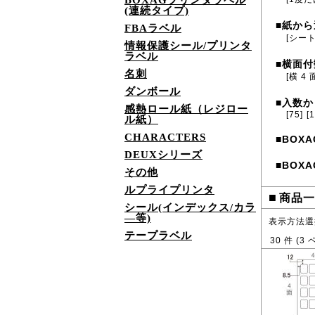
BOXAGプリンタラベル
(連続タイプ)
紙から
■
FBAラベル
[シー
情報保護シール/プリンタ
ラベル
横面付
■
名刺
[横 4 
ダンボール
入数か
■
感熱ロール紙（レジロー
[75]
[
ル紙）
CHARACTERS
BOXA
■
DEUXシリーズ
BOXA
■
その他
ルプライプリンタ
■
商品一
シール(インデックス/カラ
―等)
表示方法選
テープラベル
30
件 (
3
ペ