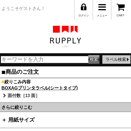
ようこそゲストさん！
ログイン
メニュー
CART
ラベル検索
■
商品のご注文
■
絞りこみ内容
BOXAGプリンタラベル(シートタイプ)
面付数［13 面］
さらに絞りこむ
＋ 用紙サイズ