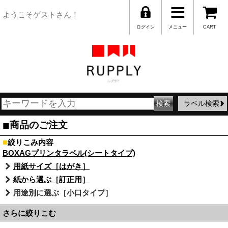
ようこそゲストさん！
ログイン
メニュー
CART
ラベル検索
■
商品のご注文
■
絞りこみ内容
BOXAGプリンタラベル(シートタイプ)
用紙サイズ［はがき］
紙から選ぶ［訂正用］
用途別に選ぶ［小口タイプ］
さらに絞りこむ