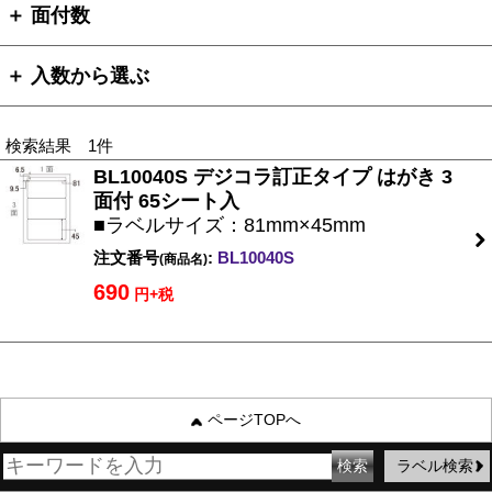
＋ 面付数
＋ 入数から選ぶ
検索結果 1件
BL10040S デジコラ訂正タイプ はがき 3
面付 65シート入
■ラベルサイズ：81mm×45mm
注文番号
:
BL10040S
(商品名)
690
円+税
ページTOPへ
ラベル検索