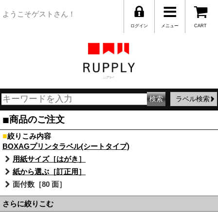
ようこそゲストさん！
ログイン
メニュー
CART
ラベル検索
■
商品のご注文
■
絞りこみ内容
BOXAGプリンタラベル(シートタイプ)
用紙サイズ［はがき］
紙から選ぶ［訂正用］
面付数［80 面］
さらに絞りこむ