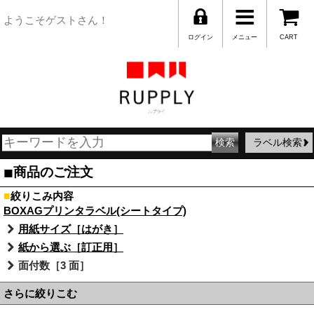
ようこそゲストさん！
ログイン
メニュー
CART
ラベル検索
■
商品のご注文
■
絞りこみ内容
BOXAGプリンタラベル(シートタイプ)
用紙サイズ［はがき］
紙から選ぶ［訂正用］
面付数［3 面］
さらに絞りこむ