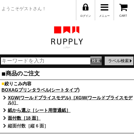
ようこそゲストさん！
ログイン
メニュー
CART
ラベル検索
■
商品のご注文
■
絞りこみ内容
BOXAGプリンタラベル(シートタイプ)
XGW(ワールドプライスモデル)［XGW(ワールドプライスモデ
ル)］
紙から選ぶ［シート用普通紙］
面付数［18 面］
縦面付数［縦 6 面］