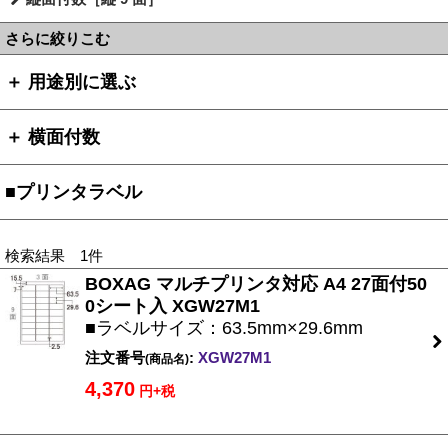
さらに絞りこむ
＋ 用途別に選ぶ
＋ 横面付数
■プリンタラベル
検索結果 1件
BOXAG マルチプリンタ対応 A4 27面付50
0シート入 XGW27M1
■ラベルサイズ：63.5mm×29.6mm
注文番号
:
XGW27M1
(商品名)
4,370
円+税