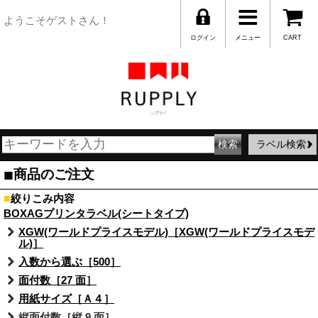
ようこそゲストさん！
ログイン
メニュー
CART
ラベル検索
■
商品のご注文
■
絞りこみ内容
BOXAGプリンタラベル(シートタイプ)
XGW(ワールドプライスモデル)［XGW(ワールドプライスモデ
ル)］
入数から選ぶ［500］
面付数［27 面］
用紙サイズ［Ａ４］
縦面付数［縦 9 面］