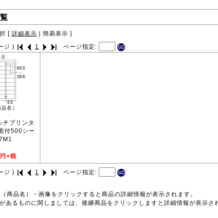
覧
択 [
詳細表示
|
簡易表示
]
ージ )
1
ページ指定:
商品名）
マルチプリンタ
7面付500シー
7M1
円+税
ージ )
1
ページ指定:
号（商品名）・画像をクリックすると商品の詳細情報が表示されます。
品があるものに関しましては、後継商品をクリックしますと詳細情報が表示さ