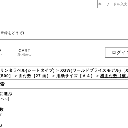
登録をどうぞ)
E
CART
ログイ
ド
買い物かご
プリンタラベル(シートタイプ)
>
XGW(ワールドプライスモデル)［
500］
>
面付数［27 面］
>
用紙サイズ［Ａ４］
>
横面付数［横 
索
に選ぶ
ラベル]
数
面]
G