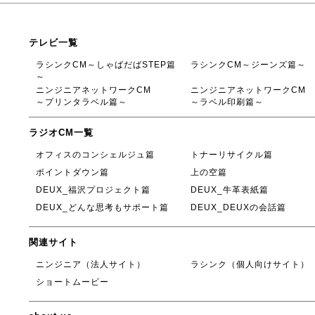
テレビ一覧
ラシンクCM～しゃばだばSTEP篇
ラシンクCM～ジーンズ篇～
～
ニンジニアネットワークCM
ニンジニアネットワークCM
～プリンタラベル篇～
～ラベル印刷篇～
ラジオCM一覧
オフィスのコンシェルジュ篇
トナーリサイクル篇
ポイントダウン篇
上の空篇
DEUX_福沢プロジェクト篇
DEUX_牛革表紙篇
DEUX_どんな思考もサポート篇
DEUX_DEUXの会話篇
関連サイト
ニンジニア（法人サイト）
ラシンク（個人向けサイト）
ショートムービー