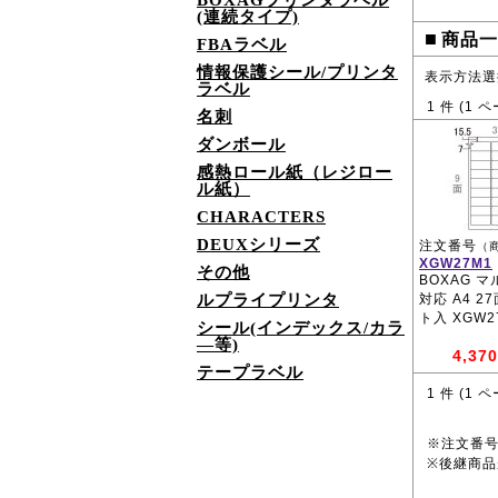
BOXAGプリンタラベル
(連続タイプ)
■
商品一
FBAラベル
情報保護シール/プリンタ
表示方法選
ラベル
1
件 (
1
ペ
名刺
ダンボール
感熱ロール紙（レジロー
ル紙）
CHARACTERS
DEUXシリーズ
注文番号
（
XGW27M1
その他
BOXAG 
ルプライプリンタ
対応 A4 2
ト入 XGW2
シール(インデックス/カラ
―等)
4,370
テープラベル
1
件 (
1
ペ
※注文番
※後継商