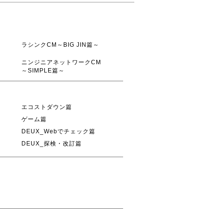
ラシンクCM～BIG JIN篇～
ニンジニアネットワークCM
～SIMPLE篇～
エコストダウン篇
ゲーム篇
DEUX_Webでチェック篇
DEUX_探検・改訂篇