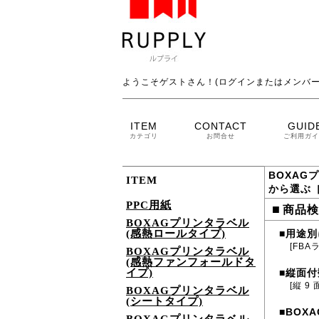
ようこそゲストさん！(ログインまたはメンバー
ITEM
CONTACT
GUID
カテゴリ
お問合せ
ご利用ガイ
BOXAG
ITEM
から選ぶ［
PPC用紙
■
商品検
BOXAGプリンタラベル
(感熱ロールタイプ)
用途別
■
[FBA
BOXAGプリンタラベル
(感熱ファンフォールドタ
イプ)
縦面付
■
[縦 9 
BOXAGプリンタラベル
(シートタイプ)
BOXA
■