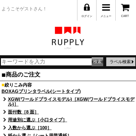
ようこそゲストさん！
ログイン
メニュー
CART
ラベル検索
■
商品のご注文
■
絞りこみ内容
BOXAGプリンタラベル(シートタイプ)
XGW(ワールドプライスモデル)［XGW(ワールドプライスモデ
ル)］
面付数［8 面］
用途別に選ぶ［小口タイプ］
入数から選ぶ［100］
紙から選ぶ［シート用普通紙］