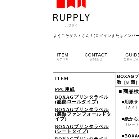
ようこそゲストさん！(ログインまたはメンバー
ITEM
CONTACT
GUID
カテゴリ
お問合せ
ご利用ガイ
BOXAG
ITEM
数［8 面
PPC用紙
■
商品検
BOXAGプリンタラベル
(感熱ロールタイプ)
用紙サ
■
[Ａ４]
BOXAGプリンタラベル
(感熱ファンフォールドタ
イプ)
紙から
■
[シー
BOXAGプリンタラベル
(シートタイプ)
BOXA
■