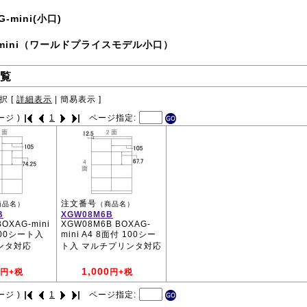
G-mini(小口)
-mini（ワールドプライスモデル小口）
覧
択 [
詳細表示
|
簡易表示
]
ージ )
1
ページ指定:
注文番号
商品名）
（商品名）
B
XGW08M6B
BOXAG-mini
XGW08M6B BOXAG-
100シート入
mini A4 8面付 100シー
ンタ対応
ト入 マルチプリンタ対応
1,000
円+税
円+税
ージ )
1
ページ指定: