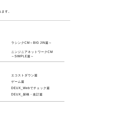
れます。
ラシンクCM～BIG JIN篇～
ニンジニアネットワークCM
～SIMPLE篇～
エコストダウン篇
ゲーム篇
DEUX_Webでチェック篇
DEUX_探検・改訂篇