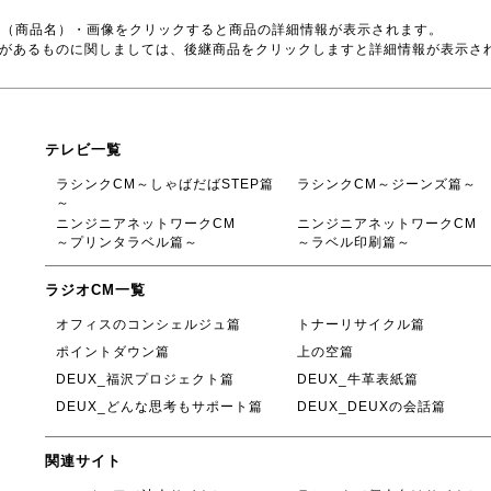
号（商品名）・画像をクリックすると商品の詳細情報が表示されます。
品があるものに関しましては、後継商品をクリックしますと詳細情報が表示さ
テレビ一覧
ラシンクCM～しゃばだばSTEP篇
ラシンクCM～ジーンズ篇～
～
ニンジニアネットワークCM
ニンジニアネットワークCM
～プリンタラベル篇～
～ラベル印刷篇～
ラジオCM一覧
オフィスのコンシェルジュ篇
トナーリサイクル篇
ポイントダウン篇
上の空篇
DEUX_福沢プロジェクト篇
DEUX_牛革表紙篇
DEUX_どんな思考もサポート篇
DEUX_DEUXの会話篇
関連サイト