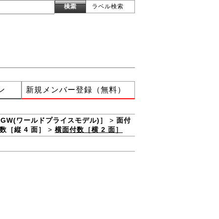
ラベル検索
ン
新規メンバー登録（無料）
XGW(ワールドプライスモデル)］
>
面付
数［縦 4 面］
>
横面付数［横 2 面］