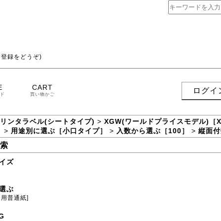
登録をどうぞ)
E
CART
ログイ
ド
買い物かご
プリンタラベル(シートタイプ)
>
XGW(ワールドプライスモデル)［
］
>
用途別に選ぶ［小口タイプ］
>
入数から選ぶ［100］
>
縦面付
索
イズ
選ぶ
ト用普通紙]
G