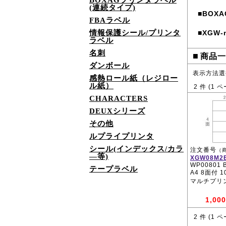
BOXAGプリンタラベル
(連続タイプ)
BOXA
■
FBAラベル
情報保護シール/プリンタ
XGW
■
ラベル
名刺
■
商品一
ダンボール
表示方法選
感熱ロール紙（レジロー
ル紙）
2
件 (
1
ペ
CHARACTERS
DEUXシリーズ
その他
ルプライプリンタ
シール(インデックス/カラ
注文番号
（
―等)
XGW08M2
WP00801 
テープラベル
A4 8面付 
マルチプリ
1,000
2
件 (
1
ペ