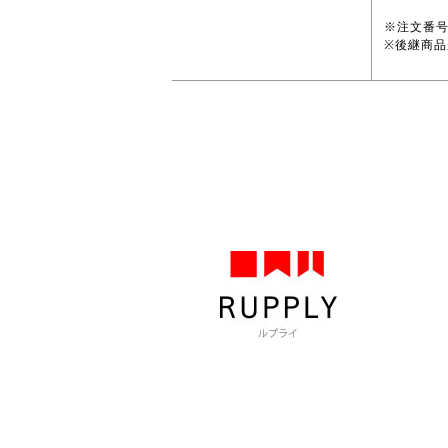
※注文番
※後継商