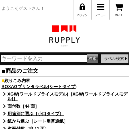
ようこそゲストさん！
ログイン
メニュー
CART
ラベル検索
■
商品のご注文
■
絞りこみ内容
BOXAGプリンタラベル(シートタイプ)
XGW(ワールドプライスモデル)［XGW(ワールドプライスモデ
ル)］
面付数［44 面］
用途別に選ぶ［小口タイプ］
紙から選ぶ［シート用普通紙］
縦面付数［縦 11 面］