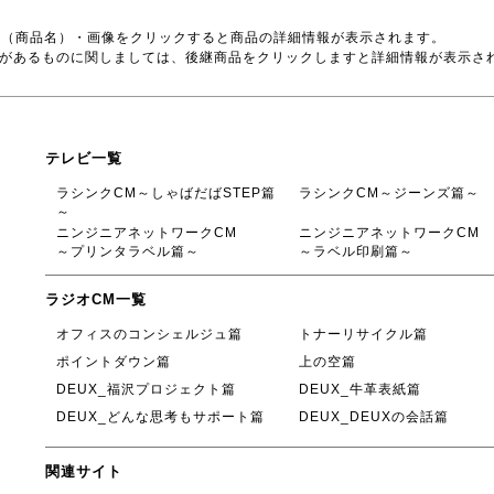
号（商品名）・画像をクリックすると商品の詳細情報が表示されます。
品があるものに関しましては、後継商品をクリックしますと詳細情報が表示さ
テレビ一覧
ラシンクCM～しゃばだばSTEP篇
ラシンクCM～ジーンズ篇～
～
ニンジニアネットワークCM
ニンジニアネットワークCM
～プリンタラベル篇～
～ラベル印刷篇～
ラジオCM一覧
オフィスのコンシェルジュ篇
トナーリサイクル篇
ポイントダウン篇
上の空篇
DEUX_福沢プロジェクト篇
DEUX_牛革表紙篇
DEUX_どんな思考もサポート篇
DEUX_DEUXの会話篇
関連サイト