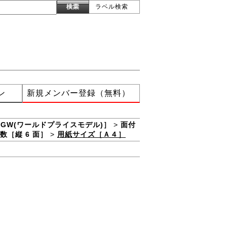
ラベル検索
ン
新規メンバー登録（無料）
XGW(ワールドプライスモデル)］
>
面付
数［縦 6 面］
>
用紙サイズ［Ａ４］