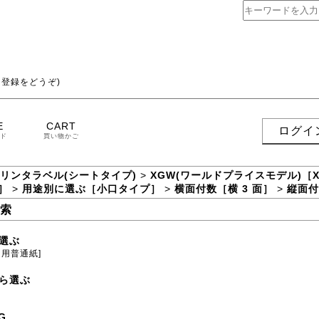
登録をどうぞ)
E
CART
ログイ
ド
買い物かご
プリンタラベル(シートタイプ)
>
XGW(ワールドプライスモデル)［
面］
>
用途別に選ぶ［小口タイプ］
>
横面付数［横 3 面］
>
縦面付
索
選ぶ
ト用普通紙]
ら選ぶ
G