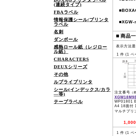
BOXAGプリンタラベル
(連続タイプ)
BOXA
■
FBAラベル
情報保護シール/プリンタ
XGW
■
ラベル
名刺
■
商品一
ダンボール
表示方法選
感熱ロール紙（レジロー
ル紙）
1
件 (
1
ペ
CHARACTERS
DEUXシリーズ
その他
ルプライプリンタ
シール(インデックス/カラ
注文番号
（
―等)
XGW18M9
テープラベル
WP01801 
A4 18面付
マルチプリ
1,000
1
件 (
1
ペ