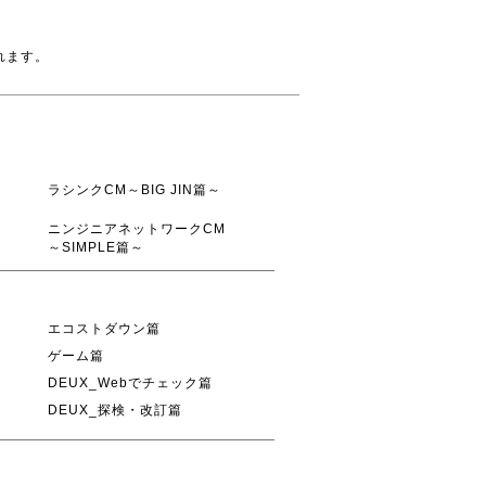
れます。
ラシンクCM～BIG JIN篇～
ニンジニアネットワークCM
～SIMPLE篇～
エコストダウン篇
ゲーム篇
DEUX_Webでチェック篇
DEUX_探検・改訂篇