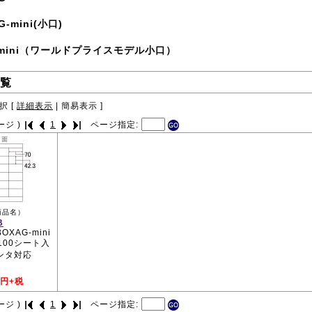
G-mini(小口)
-mini（ワールドプライスモデル小口）
覧
択 [
詳細表示
|
簡易表示
]
ージ )
1
ページ指定:
商品名）
B
BOXAG-mini
 100シート入
ンタ対応
円+税
ージ )
1
ページ指定: