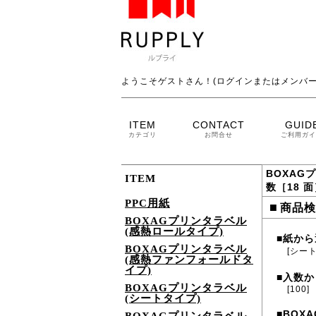
ようこそゲストさん！(ログインまたはメンバー
ITEM
CONTACT
GUID
カテゴリ
お問合せ
ご利用ガイ
BOXAG
ITEM
数［18 
PPC用紙
■
商品検
BOXAGプリンタラベル
(感熱ロールタイプ)
紙から
■
BOXAGプリンタラベル
[シー
(感熱ファンフォールドタ
イプ)
入数か
■
BOXAGプリンタラベル
[100]
(シートタイプ)
BOXA
■