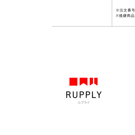
※注文番
※後継商