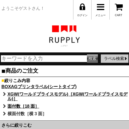
ようこそゲストさん！
ログイン
メニュー
CART
ラベル検索
■
商品のご注文
■
絞りこみ内容
BOXAGプリンタラベル(シートタイプ)
XGW(ワールドプライスモデル)［XGW(ワールドプライスモデ
ル)］
面付数［18 面］
横面付数［横 3 面］
さらに絞りこむ