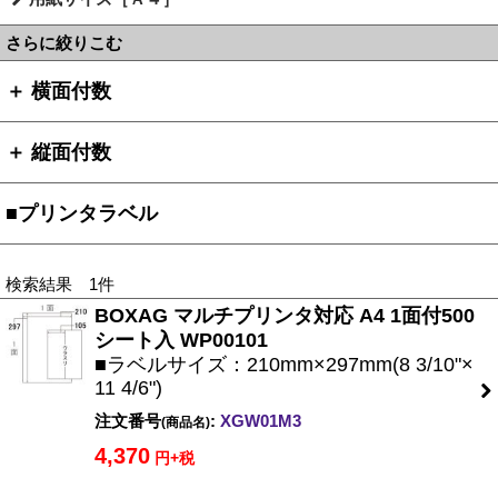
さらに絞りこむ
＋ 横面付数
＋ 縦面付数
■プリンタラベル
検索結果 1件
BOXAG マルチプリンタ対応 A4 1面付500
シート入 WP00101
■ラベルサイズ：210mm×297mm(8 3/10"×
11 4/6")
注文番号
:
XGW01M3
(商品名)
4,370
円+税