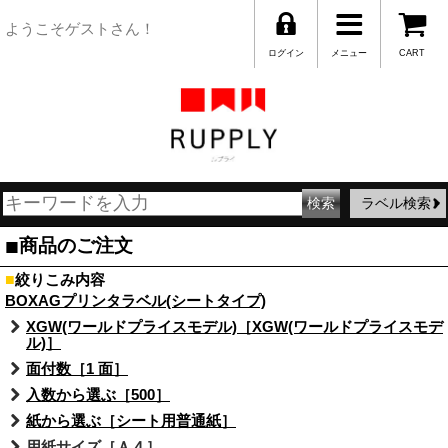
ようこそゲストさん！
ログイン
メニュー
CART
ラベル検索
■
商品のご注文
■
絞りこみ内容
BOXAGプリンタラベル(シートタイプ)
XGW(ワールドプライスモデル)［XGW(ワールドプライスモデ
ル)］
面付数［1 面］
入数から選ぶ［500］
紙から選ぶ［シート用普通紙］
用紙サイズ［Ａ４］