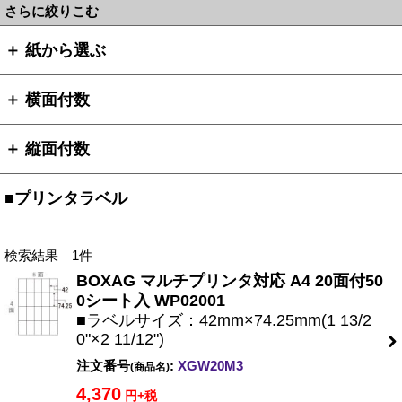
さらに絞りこむ
＋ 紙から選ぶ
＋ 横面付数
＋ 縦面付数
■プリンタラベル
検索結果 1件
BOXAG マルチプリンタ対応 A4 20面付50
0シート入 WP02001
■ラベルサイズ：42mm×74.25mm(1 13/2
0"×2 11/12")
注文番号
:
XGW20M3
(商品名)
4,370
円+税