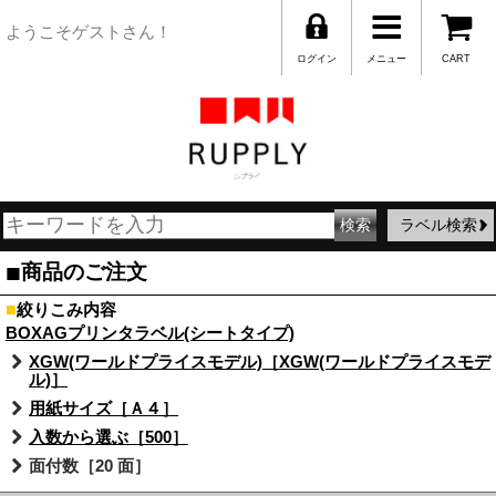
ようこそゲストさん！
ログイン
メニュー
CART
ラベル検索
■
商品のご注文
■
絞りこみ内容
BOXAGプリンタラベル(シートタイプ)
XGW(ワールドプライスモデル)［XGW(ワールドプライスモデ
ル)］
用紙サイズ［Ａ４］
入数から選ぶ［500］
面付数［20 面］