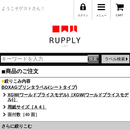
ようこそゲストさん！
ログイン
メニュー
CART
ラベル検索
■
商品のご注文
■
絞りこみ内容
BOXAGプリンタラベル(シートタイプ)
XGW(ワールドプライスモデル)［XGW(ワールドプライスモデ
ル)］
用紙サイズ［Ａ４］
面付数［40 面］
さらに絞りこむ