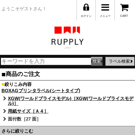
ようこそゲストさん！
ログイン
メニュー
CART
ラベル検索
■
商品のご注文
■
絞りこみ内容
BOXAGプリンタラベル(シートタイプ)
XGW(ワールドプライスモデル)［XGW(ワールドプライスモデ
ル)］
用紙サイズ［Ａ４］
面付数［27 面］
さらに絞りこむ