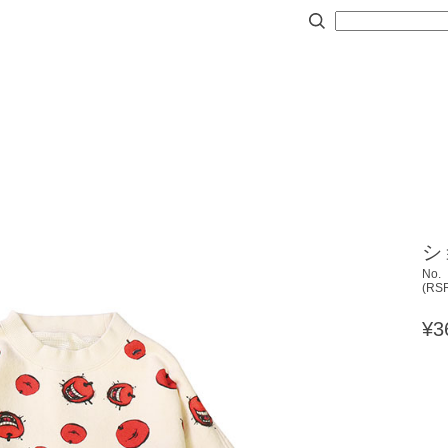
シ
No.
(
RS
¥3