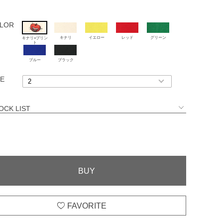
LOR
キナリ
イエロー
レッド
グリーン
キナリ×プリン
ト
ブルー
ブラック
ZE
STOCK LIST
キナリ×プリント
○
2
BUY
キナリ
○
2
BUY
イエロー
○
2
BUY
レッド
○
2
BUY
グリーン
○
2
BUY