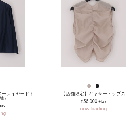
ジーレイヤードト
【店舗限定】ギャザートップス
地）
¥56,000
+tax
tax
now loading
ing