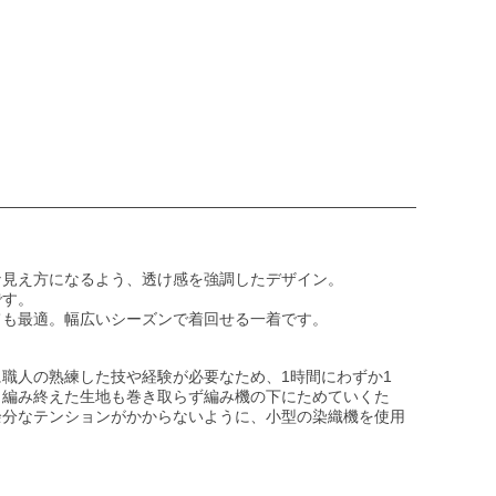
ブルー
○
2
BUY
ブラック
○
2
BUY
な見え方になるよう、透け感を強調したデザイン。
です。
ても最適。幅広いシーズンで着回せる一着です。
職人の熟練した技や経験が必要なため、1時間にわずか1
き編み終えた生地も巻き取らず編み機の下にためていくた
余分なテンションがかからないように、小型の染織機を使用