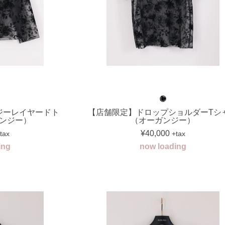
ジーレイヤードト
【店舗限定】ドロップショルダーTシ
ンジー）
（オーガンジー）
¥40,000
tax
+tax
ing
now loading