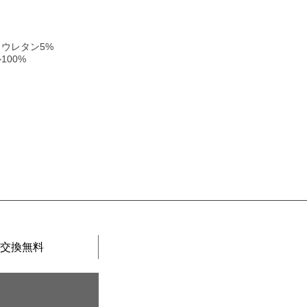
リウレタン5%
00%
）
交換無料