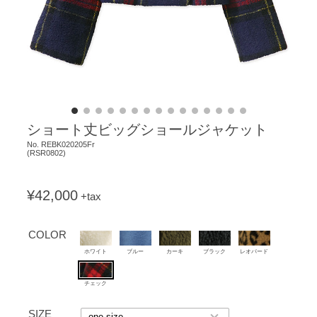
ショート丈ビッグショールジャケット
No.
REBK020205Fr
(
RSR0802
)
¥42,000
+tax
COLOR
ホワイト
ブルー
カーキ
ブラック
レオパード
チェック
SIZE