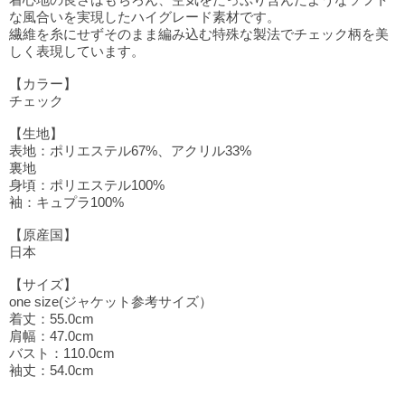
レオパード
○
one size
な風合いを実現したハイグレード素材です。
BUY
繊維を糸にせずそのまま編み込む特殊な製法でチェック柄を美
しく表現しています。
チェック
○
one size
BUY
【カラー】
チェック
【生地】
表地：ポリエステル67%、アクリル33%
裏地
身頃：ポリエステル100%
袖：キュプラ100%
【原産国】
日本
【サイズ】
one size(ジャケット参考サイズ）
着丈：55.0cm
肩幅：47.0cm
バスト：110.0cm
袖丈：54.0cm