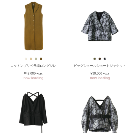
コットンプリペラ織ロングジレ
ビッグショールショートジャケット
¥42,000
¥39,000
+tax
+tax
now loading
now loading