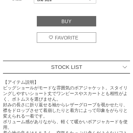
STOCK LIST
ホワイト
○
one size
BUY
【アイテム説明】
ビッグショールがモードな雰囲気のボアジャケット。スタイリ
ブルー
ングしやすいショート丈でワンピースやスカートとも相性がよ
○
one size
BUY
く、ボトムスを選びません。
好みの長さに折り返せる袖からレザーグローブを覗かせたり、
カーキ
○
one size
BUY
襟をドロップさせて着崩したりと着方によって印象をがらりと
変えられる一着です。
ブラック
ボリューム感がありながら、軽くて暖かいボアジャカードを使
○
one size
BUY
用。
着心地の良さはもちろん、空気をたっぷり含んだようなソフト