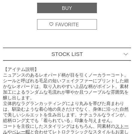
STOCK LIST
レオパード
○
2
BUY
【アイテム説明】
ニュアンスのあるレオパード柄が目を引くノーカラーコート。
シールと呼ばれる毛足の短いフェイクファーにプリントした細
かなレオパードは、取り入れやすい上品な柄がポイント。素材
加工によるランダムな毛流れが華やか且つノーブルな雰囲気を
醸し出します。
立体的なラグランカッティングにより丸みを帯びた肩まわり
は、馴染むような着心地の良さだけでなく、身体に沿った自然
で美しいシルエットを生み出します。ナチュラルなラインが、
総柄ロング丈でも「着られている」印象を与えません。
コートを主役にしたスタイリングはもちろん、同素材の
ストー
ル
や
ベレー帽
と合わせてレトロクラシックなスタイルもお楽し