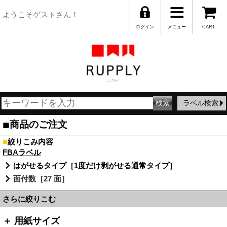
ようこそゲストさん！
ログイン
メニュー
CART
ラベル検索
■
商品のご注文
■
絞りこみ内容
FBAラベル
はがせるタイプ［1度だけ剥がせる通常タイプ］
面付数［27 面］
さらに絞りこむ
＋ 用紙サイズ