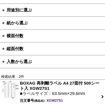
＋ 用途別に選ぶ
＋ 紙から選ぶ
＋ 横面付数
＋ 縦面付数
＋ 入数から選ぶ
検索結果 2件
BOXAG 再剥離ラベル A4 27面付 500シー
ト入 XGW27S1
■ラベルサイズ：63.5mm×29.6mm
注文番号
:
XGW27S1
(商品名)