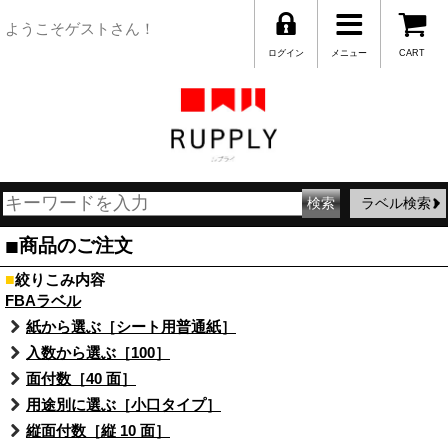
ようこそゲストさん！
ログイン
メニュー
CART
ラベル検索
■
商品のご注文
■
絞りこみ内容
FBAラベル
紙から選ぶ［シート用普通紙］
入数から選ぶ［100］
面付数［40 面］
用途別に選ぶ［小口タイプ］
縦面付数［縦 10 面］