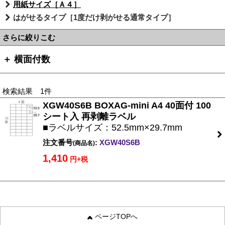
用紙サイズ［Ａ４］
はがせるタイプ［1度だけ剥がせる通常タイプ］
さらに絞りこむ
＋ 横面付数
検索結果 1件
XGW40S6B BOXAG-mini A4 40面付 100
シート入 再剥離ラベル
■ラベルサイズ：52.5mm×29.7mm
注文番号
:
XGW40S6B
(商品名)
1,410
円+税
ページTOPへ