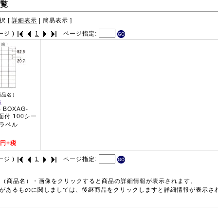
覧
択 [
詳細表示
|
簡易表示
]
ージ )
1
ページ指定:
商品名）
B
 BOXAG-
40面付 100シー
離ラベル
円+税
ージ )
1
ページ指定:
号（商品名）・画像をクリックすると商品の詳細情報が表示されます。
品があるものに関しましては、後継商品をクリックしますと詳細情報が表示さ