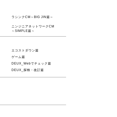
ラシンクCM～BIG JIN篇～
ニンジニアネットワークCM
～SIMPLE篇～
エコストダウン篇
ゲーム篇
DEUX_Webでチェック篇
DEUX_探検・改訂篇