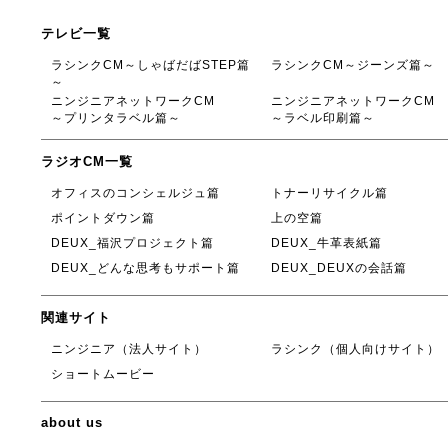
テレビ一覧
ラシンクCM～しゃばだばSTEP篇
ラシンクCM～ジーンズ篇～
～
ニンジニアネットワークCM
ニンジニアネットワークCM
～プリンタラベル篇～
～ラベル印刷篇～
ラジオCM一覧
オフィスのコンシェルジュ篇
トナーリサイクル篇
ポイントダウン篇
上の空篇
DEUX_福沢プロジェクト篇
DEUX_牛革表紙篇
DEUX_どんな思考もサポート篇
DEUX_DEUXの会話篇
関連サイト
ニンジニア（法人サイト）
ラシンク（個人向けサイト）
ショートムービー
about us