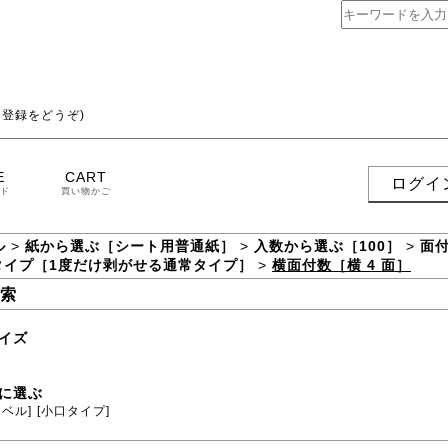
登録をどうぞ)
E
CART
ログイ
ド
買い物かご
ル
>
紙から選ぶ［シート用普通紙］
>
入数から選ぶ［100］
>
面付
タイプ［1度だけ剥がせる通常タイプ］
>
横面付数［横 4 面］
索
イズ
に選ぶ
ラベル]
[小口タイプ]