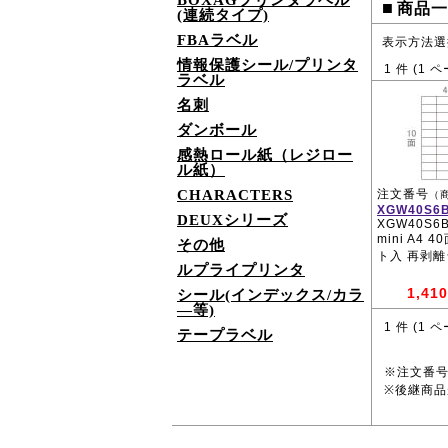
BOXAGプリンタラベル
■
商品一
(連続タイプ)
FBAラベル
表示方法選
情報保護シール/プリンタ
1
件 (
1
ペ
ラベル
名刺
ダンボール
感熱ロール紙（レジロー
ル紙）
CHARACTERS
注文番号
（
XGW40S6
DEUXシリーズ
XGW40S6B
mini A4 
その他
ト入 再剥
ルプライプリンタ
1,410
シール(インデックス/カラ
―等)
1
件 (
1
ペ
テープラベル
※注文番
※後継商