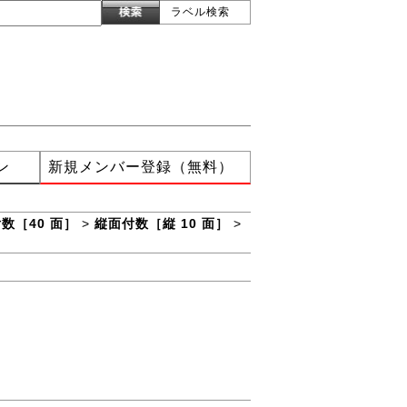
ラベル検索
ン
新規メンバー登録（無料）
数［40 面］
>
縦面付数［縦 10 面］
>