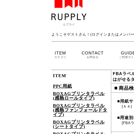
ようこそゲストさん！(ログインまたはメンバー
ITEM
CONTACT
GUID
カテゴリ
お問合せ
ご利用ガイ
FBAラベ
ITEM
はがせる
PPC用紙
■
商品検
BOXAGプリンタラベル
(感熱ロールタイプ)
用紙サ
■
BOXAGプリンタラベル
[Ａ４]
(感熱ファンフォールドタ
イプ)
用途別
■
BOXAGプリンタラベル
[FBA
(シートタイプ)