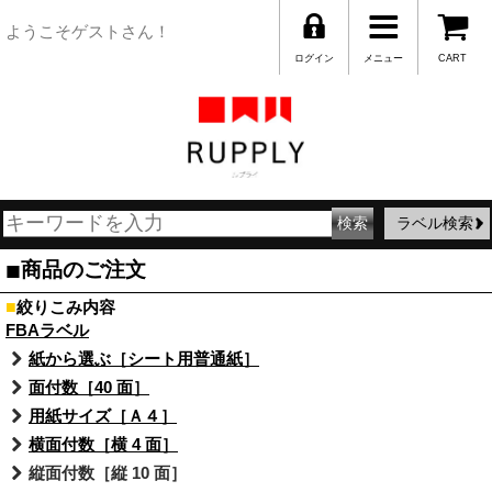
ようこそゲストさん！
ログイン
メニュー
CART
ラベル検索
■
商品のご注文
■
絞りこみ内容
FBAラベル
紙から選ぶ［シート用普通紙］
面付数［40 面］
用紙サイズ［Ａ４］
横面付数［横 4 面］
縦面付数［縦 10 面］