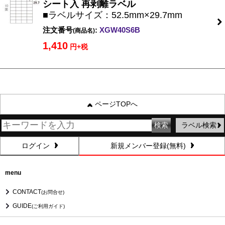
シート入 再剥離ラベル
■ラベルサイズ：52.5mm×29.7mm
注文番号
:
XGW40S6B
(商品名)
1,410
円+税
ページTOPへ
ラベル検索
ログイン
新規メンバー登録(無料)
menu
CONTACT
(お問合せ)
GUIDE
(ご利用ガイド)