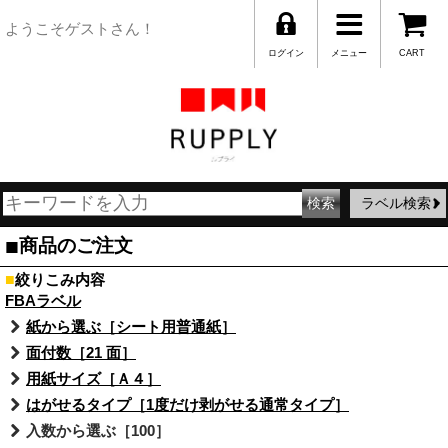
ようこそゲストさん！
ログイン
メニュー
CART
ラベル検索
■
商品のご注文
■
絞りこみ内容
FBAラベル
紙から選ぶ［シート用普通紙］
面付数［21 面］
用紙サイズ［Ａ４］
はがせるタイプ［1度だけ剥がせる通常タイプ］
入数から選ぶ［100］