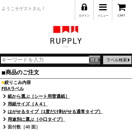
ようこそゲストさん！
ログイン
メニュー
CART
ラベル検索
■
商品のご注文
■
絞りこみ内容
FBAラベル
紙から選ぶ［シート用普通紙］
用紙サイズ［Ａ４］
はがせるタイプ［1度だけ剥がせる通常タイプ］
用途別に選ぶ［小口タイプ］
面付数［40 面］