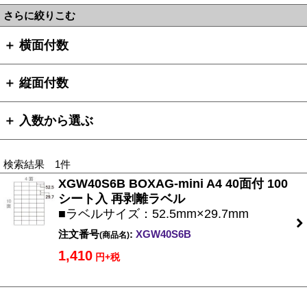
さらに絞りこむ
＋ 横面付数
＋ 縦面付数
＋ 入数から選ぶ
検索結果 1件
XGW40S6B BOXAG-mini A4 40面付 100
シート入 再剥離ラベル
■ラベルサイズ：52.5mm×29.7mm
注文番号
:
XGW40S6B
(商品名)
1,410
円+税