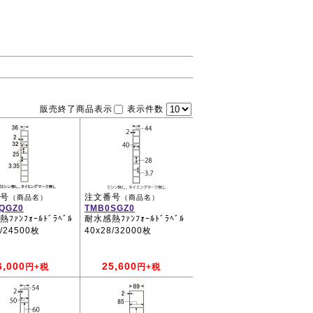
販売終了商品表示
表示件数
号
注文番号
（商品名）
（商品名）
QGZ0
TMB0SGZ0
ﾌｧﾝﾌｫｰﾙﾄﾞﾗﾍﾞﾙ
耐水感熱ﾌｧﾝﾌｫｰﾙﾄﾞﾗﾍﾞﾙ
5/24500枚
40x28/32000枚
6,000
25,600
円+税
円+税