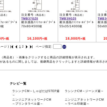
注文番号
注文番号
注文番
商品名）
（商品名）
（商品名）
0
TMB37GZ0
TMB39GZ0
TMB3
ｫｰﾙﾄﾞﾗﾍﾞﾙ
耐水感熱ﾌｧﾝﾌｫｰﾙﾄﾞﾗﾍﾞﾙ
耐水感熱ﾌｧﾝﾌｫｰﾙﾄﾞﾗﾍﾞﾙ
耐水感熱
00枚
70x80/4500枚
55x35/14000枚
50x6
0
16,100
18,000
2
円+税
円+税
円+税
ージ )
1
2
ページ指定:
号（商品名）・画像をクリックすると商品の詳細情報が表示されます。
品があるものに関しましては、後継商品をクリックしますと詳細情報が表示さ
テレビ一覧
ラシンクCM～しゃばだばSTEP篇
ラシンクCM～ジーンズ篇～
～
ニンジニアネットワークCM
ニンジニアネットワークCM
～プリンタラベル篇～
～ラベル印刷篇～