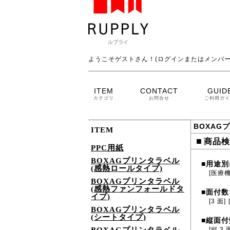
ようこそゲストさん！(ログインまたはメンバー
ITEM
CONTACT
GUID
カテゴリ
お問合せ
ご利用ガイ
BOXAG
ITEM
■
商品検
PPC用紙
BOXAGプリンタラベル
用途別
■
(感熱ロールタイプ)
[医療
BOXAGプリンタラベル
(感熱ファンフォールドタ
面付数
■
イプ)
[3 面]
BOXAGプリンタラベル
(シートタイプ)
縦面付
■
[縦 3 