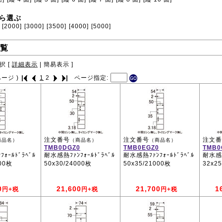
ら選ぶ
[2000]
[3000]
[3500]
[4000]
[5000]
覧
択 [
詳細表示
|
簡易表示
]
ージ )
1
2
ページ指定:
注文番号
注文番号
注文番
商品名）
（商品名）
（商品名）
TMB0DGZ0
TMB0EGZ0
TMB0
ｫｰﾙﾄﾞﾗﾍﾞﾙ
耐水感熱ﾌｧﾝﾌｫｰﾙﾄﾞﾗﾍﾞﾙ
耐水感熱ﾌｧﾝﾌｫｰﾙﾄﾞﾗﾍﾞﾙ
耐水感熱
000枚
50x30/24000枚
50x35/21000枚
32x2
0
21,600
21,700
1
円+税
円+税
円+税