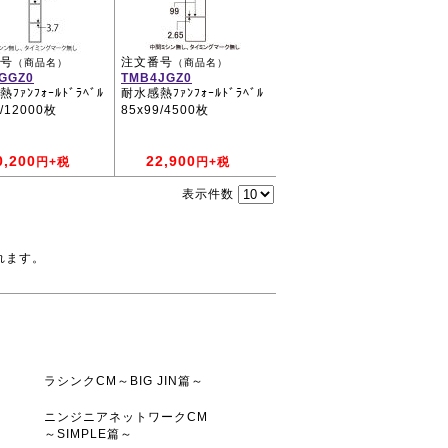
号
注文番号
（商品名）
（商品名）
GGZ0
TMB4JGZ0
ﾌｧﾝﾌｫｰﾙﾄﾞﾗﾍﾞﾙ
耐水感熱ﾌｧﾝﾌｫｰﾙﾄﾞﾗﾍﾞﾙ
0/12000枚
85x99/4500枚
0,200
22,900
円+税
円+税
表示件数
れます。
ラシンクCM～BIG JIN篇～
ニンジニアネットワークCM
～SIMPLE篇～