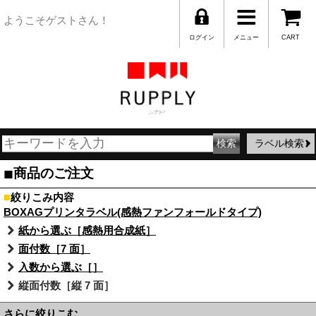
ようこそゲストさん！
ログイン
メニュー
CART
ラベル検索
■
商品のご注文
■
絞りこみ内容
BOXAGプリンタラベル(感熱ファンフォールドタイプ)
紙から選ぶ［感熱用合成紙］
面付数［7 面］
入数から選ぶ［］
縦面付数［縦 7 面］
さらに絞りこむ