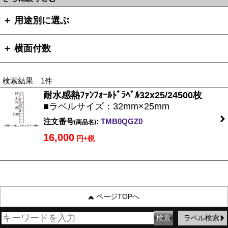
＋ 用途別に選ぶ
＋ 横面付数
検索結果 1件
耐水感熱ﾌｧﾝﾌｫｰﾙﾄﾞﾗﾍﾞﾙ32x25/24500枚
■ラベルサイズ：32mm×25mm
注文番号
:
TMB0QGZ0
(商品名)
16,000
円+税
ページTOPへ
ラベル検索