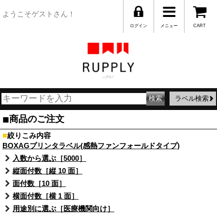
ようこそゲストさん！
ログイン
メニュー
CART
ラベル検索
■
商品のご注文
■
絞りこみ内容
BOXAGプリンタラベル(感熱ファンフォールドタイプ)
入数から選ぶ［5000］
縦面付数［縦 10 面］
面付数［10 面］
横面付数［横 1 面］
用途別に選ぶ［医療機関向け］