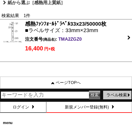
紙から選ぶ［感熱用上質紙］
検索結果 1件
感熱ﾌｧﾝﾌｫｰﾙﾄﾞﾗﾍﾞﾙ33x23/50000枚
■ラベルサイズ：33mm×23mm
注文番号
:
TMA2ZGZ0
(商品名)
16,400
円+税
ページTOPへ
ラベル検索
ログイン
新規メンバー登録(無料)
menu